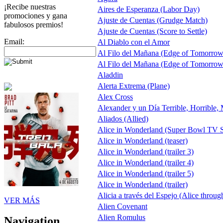
¡Recibe nuestras
Aires de Esperanza (Labor Day)
promociones y gana
Ajuste de Cuentas (Grudge Match)
fabulosos premios!
Ajuste de Cuentas (Score to Settle)
Email:
Al Diablo con el Amor
Al Filo del Mañana (Edge of Tomorrow
Al Filo del Mañana (Edge of Tomorrow
Aladdin
Alerta Extrema (Plane)
Alex Cross
Alexander y un Día Terrible, Horrible,
Aliados (Allied)
Alice in Wonderland (Super Bowl TV S
Alice in Wonderland (teaser)
Alice in Wonderland (trailer 3)
Alice in Wonderland (trailer 4)
Alice in Wonderland (trailer 5)
Alice in Wonderland (trailer)
Alicia a través del Espejo (Alice throug
VER MÁS
Alien Covenant
Alien Romulus
Navigation