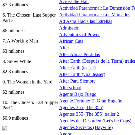
Across the Hall
$7.3 millones
Actividad Paranormal: La Dimensión F
Actividad Paranormal: Los Marcados
6. The Chosen: Last Supper
Part 3
Ad Astra Hacia las Estrellas
Admission
$6 millones
Adventures of Power
7. A Working Man
African Cats
After
$3 millones
After Almas Perdidas
After Earth (Después de la Tierra) traile
8. Snow White
After Earth (teaser)
$2.8 millones
After Earth (viral teaser)
After Para Siempre
9. The Woman in the Yard
Afterschool
$2 millones
Agente Bajo Fuego
Agente Fortune: El Gran Engaño
10. The Chosen: Last Supper
Agentes 355 (The 355)
Part 2
Agentes 355 (The 355) trailer 2
$0.9 millones
Agentes del Desorden (Let's be Cops)
Agentes Secretos (Haywire)
Agora