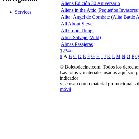
Aliens Edición 30 Aniversario
Aliens in the Attic (Pequeños Invasores
Services
Alita: Ángel de Combate (Alita Battle 
All About Steve
All Good Things
Alma Salvaje (Wild)
Almas Pasajeras
1
2
3
4
›
»
#
A
B
C
D
E
F
G
H
I
J
K
L
M
N
O
P
Q
© Boletodecine.com. Todos los derechos
Las fotos y materiales usados aquí son p
indicado)
y se usan como material promocional sol
móvil