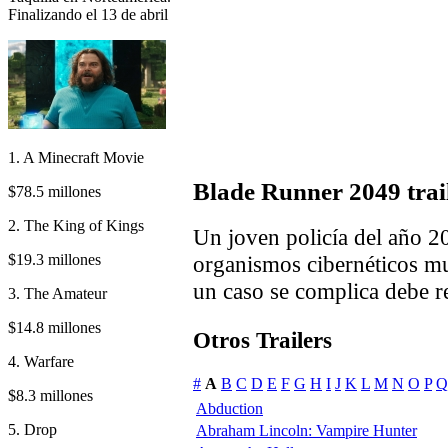
Finalizando el 13 de abril
1. A Minecraft Movie
Blade Runner 2049 trai
$78.5 millones
2. The King of Kings
Un joven policía del año 20
$19.3 millones
organismos cibernéticos m
un caso se complica debe r
3. The Amateur
$14.8 millones
Otros Trailers
4. Warfare
#
A
B
C
D
E
F
G
H
I
J
K
L
M
N
O
P
Q
$8.3 millones
Abduction
5. Drop
Abraham Lincoln: Vampire Hunter