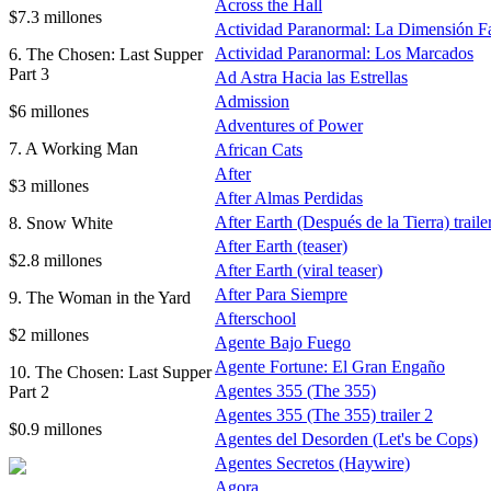
Across the Hall
$7.3 millones
Actividad Paranormal: La Dimensión F
Actividad Paranormal: Los Marcados
6. The Chosen: Last Supper
Part 3
Ad Astra Hacia las Estrellas
Admission
$6 millones
Adventures of Power
7. A Working Man
African Cats
After
$3 millones
After Almas Perdidas
After Earth (Después de la Tierra) traile
8. Snow White
After Earth (teaser)
$2.8 millones
After Earth (viral teaser)
After Para Siempre
9. The Woman in the Yard
Afterschool
$2 millones
Agente Bajo Fuego
Agente Fortune: El Gran Engaño
10. The Chosen: Last Supper
Agentes 355 (The 355)
Part 2
Agentes 355 (The 355) trailer 2
$0.9 millones
Agentes del Desorden (Let's be Cops)
Agentes Secretos (Haywire)
Agora