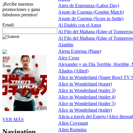
¡Recibe nuestras
Aires de Esperanza (Labor Day)
promociones y gana
Ajuste de Cuentas (Grudge Match)
fabulosos premios!
Ajuste de Cuentas (Score to Settle)
Email:
Al Diablo con el Amor
Al Filo del Mañana (Edge of Tomorrow
Al Filo del Mañana (Edge of Tomorrow
Aladdin
Alerta Extrema (Plane)
Alex Cross
Alexander y un Día Terrible, Horrible,
Aliados (Allied)
Alice in Wonderland (Super Bowl TV S
Alice in Wonderland (teaser)
Alice in Wonderland (trailer 3)
Alice in Wonderland (trailer 4)
Alice in Wonderland (trailer 5)
Alice in Wonderland (trailer)
Alicia a través del Espejo (Alice throug
VER MÁS
Alien Covenant
Alien Romulus
Navigation