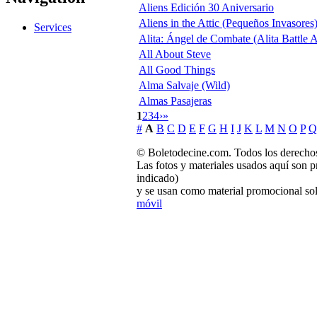
Aliens Edición 30 Aniversario
Aliens in the Attic (Pequeños Invasores
Services
Alita: Ángel de Combate (Alita Battle 
All About Steve
All Good Things
Alma Salvaje (Wild)
Almas Pasajeras
1
2
3
4
›
»
#
A
B
C
D
E
F
G
H
I
J
K
L
M
N
O
P
Q
© Boletodecine.com. Todos los derechos
Las fotos y materiales usados aquí son p
indicado)
y se usan como material promocional sol
móvil