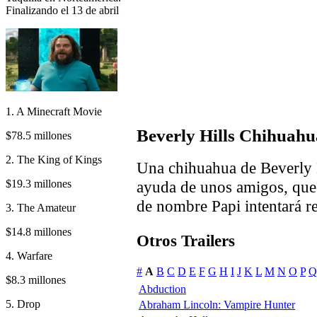
Finalizando el 13 de abril
1. A Minecraft Movie
Beverly Hills Chihuahua
$78.5 millones
2. The King of Kings
Una chihuahua de Beverly H
$19.3 millones
ayuda de unos amigos, que
de nombre Papi intentará re
3. The Amateur
$14.8 millones
Otros Trailers
4. Warfare
#
A
B
C
D
E
F
G
H
I
J
K
L
M
N
O
P
Q
$8.3 millones
Abduction
5. Drop
Abraham Lincoln: Vampire Hunter