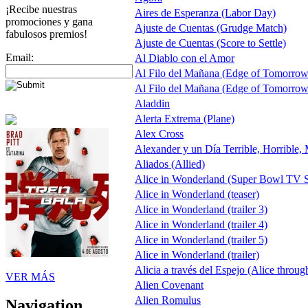
¡Recibe nuestras
Aires de Esperanza (Labor Day)
promociones y gana
Ajuste de Cuentas (Grudge Match)
fabulosos premios!
Ajuste de Cuentas (Score to Settle)
Email:
Al Diablo con el Amor
Al Filo del Mañana (Edge of Tomorrow
Al Filo del Mañana (Edge of Tomorrow
Aladdin
Alerta Extrema (Plane)
Alex Cross
Alexander y un Día Terrible, Horrible,
Aliados (Allied)
Alice in Wonderland (Super Bowl TV S
Alice in Wonderland (teaser)
Alice in Wonderland (trailer 3)
Alice in Wonderland (trailer 4)
Alice in Wonderland (trailer 5)
Alice in Wonderland (trailer)
Alicia a través del Espejo (Alice throug
VER MÁS
Alien Covenant
Alien Romulus
Navigation