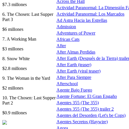
Across the Hall
$7.3 millones
Actividad Paranormal: La Dimensión F
Actividad Paranormal: Los Marcados
6. The Chosen: Last Supper
Part 3
Ad Astra Hacia las Estrellas
Admission
$6 millones
Adventures of Power
7. A Working Man
African Cats
After
$3 millones
After Almas Perdidas
After Earth (Después de la Tierra) traile
8. Snow White
After Earth (teaser)
$2.8 millones
After Earth (viral teaser)
After Para Siempre
9. The Woman in the Yard
Afterschool
$2 millones
Agente Bajo Fuego
Agente Fortune: El Gran Engaño
10. The Chosen: Last Supper
Agentes 355 (The 355)
Part 2
Agentes 355 (The 355) trailer 2
$0.9 millones
Agentes del Desorden (Let's be Cops)
Agentes Secretos (Haywire)
Agora