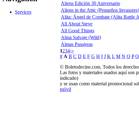
Aliens Edición 30 Aniversario
Aliens in the Attic (Pequeños Invasores
Services
Alita: Ángel de Combate (Alita Battle 
All About Steve
All Good Things
Alma Salvaje (Wild)
Almas Pasajeras
1
2
3
4
›
»
#
A
B
C
D
E
F
G
H
I
J
K
L
M
N
O
P
Q
© Boletodecine.com. Todos los derechos
Las fotos y materiales usados aquí son p
indicado)
y se usan como material promocional sol
móvil