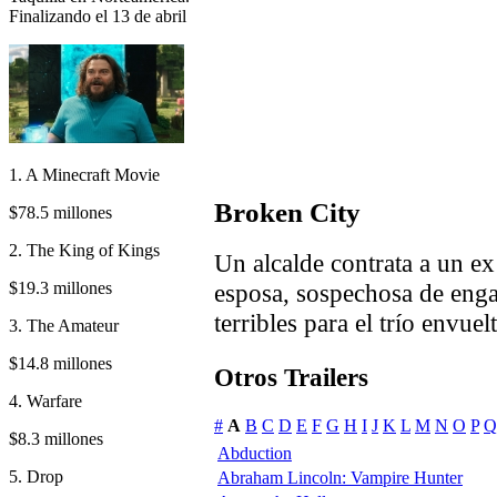
Finalizando el 13 de abril
1. A Minecraft Movie
Broken City
$78.5 millones
2. The King of Kings
Un alcalde contrata a un ex
$19.3 millones
esposa, sospechosa de enga
terribles para el trío envuel
3. The Amateur
$14.8 millones
Otros Trailers
4. Warfare
#
A
B
C
D
E
F
G
H
I
J
K
L
M
N
O
P
Q
$8.3 millones
Abduction
5. Drop
Abraham Lincoln: Vampire Hunter