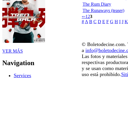
The Rum Diary
The Runaways (teaser)
«
‹
1
2
3
#
A
B
C
D
E
F
G
H
I
J
K
© Boletodecine.com. T
a
info@boletodecine
VER MÁS
Las fotos y materiale
Navigation
respectivas productora
y se usan como materi
uso está prohibido.
Sit
Services