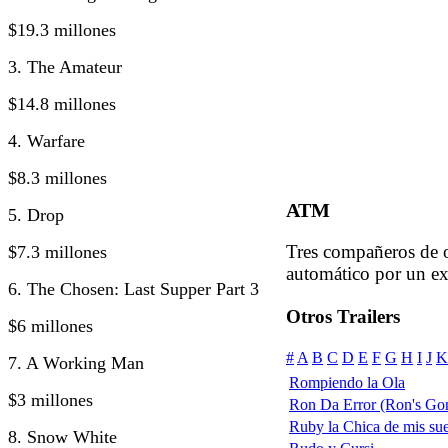
$19.3 millones
3. The Amateur
$14.8 millones
4. Warfare
$8.3 millones
ATM
5. Drop
Tres compañeros de o
$7.3 millones
automático por un ex
6. The Chosen: Last Supper Part 3
Otros Trailers
$6 millones
#
A
B
C
D
E
F
G
H
I
J
K
7. A Working Man
Rompiendo la Ola
$3 millones
Ron Da Error (Ron's Go
Ruby la Chica de mis su
8. Snow White