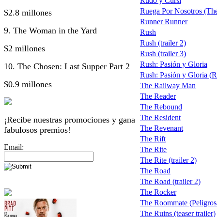
Rudo y Cursi
Ruega Por Nosotros (Th
$2.8 millones
Runner Runner
9. The Woman in the Yard
Rush
Rush (trailer 2)
$2 millones
Rush (trailer 3)
Rush: Pasión y Gloria
10. The Chosen: Last Supper Part 2
Rush: Pasión y Gloria (Ru
$0.9 millones
The Railway Man
The Reader
The Rebound
The Resident
¡Recibe nuestras promociones y gana
The Revenant
fabulosos premios!
The Rift
Email:
The Rite
The Rite (trailer 2)
The Road
The Road (trailer 2)
The Rocker
The Roommate (Peligro
The Ruins (teaser trailer)