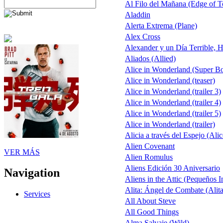
Al Filo del Mañana (Edge of 
Aladdin
Alerta Extrema (Plane)
Alex Cross
Alexander y un Día Terrible, H
Aliados (Allied)
Alice in Wonderland (Super B
Alice in Wonderland (teaser)
Alice in Wonderland (trailer 3)
Alice in Wonderland (trailer 4)
Alice in Wonderland (trailer 5)
Alice in Wonderland (trailer)
Alicia a través del Espejo (Ali
Alien Covenant
VER MÁS
Alien Romulus
Aliens Edición 30 Aniversario
Navigation
Aliens in the Attic (Pequeños I
Alita: Ángel de Combate (Alita
Services
All About Steve
All Good Things
Alma Salvaje (Wild)