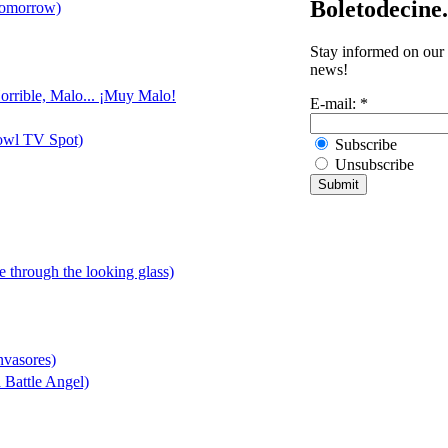
Boletodecine
Tomorrow)
Stay informed on our 
news!
orrible, Malo... ¡Muy Malo!
E-mail:
*
owl TV Spot)
Subscribe
Unsubscribe
ce through the looking glass)
nvasores)
 Battle Angel)