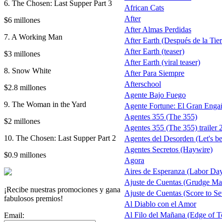
6. The Chosen: Last Supper Part 3
African Cats
After
$6 millones
After Almas Perdidas
7. A Working Man
After Earth (Después de la Tierr
After Earth (teaser)
$3 millones
After Earth (viral teaser)
8. Snow White
After Para Siempre
Afterschool
$2.8 millones
Agente Bajo Fuego
9. The Woman in the Yard
Agente Fortune: El Gran Enga
Agentes 355 (The 355)
$2 millones
Agentes 355 (The 355) trailer 
10. The Chosen: Last Supper Part 2
Agentes del Desorden (Let's b
Agentes Secretos (Haywire)
$0.9 millones
Agora
Aires de Esperanza (Labor Da
Ajuste de Cuentas (Grudge Ma
¡Recibe nuestras promociones y gana
Ajuste de Cuentas (Score to Set
fabulosos premios!
Al Diablo con el Amor
Al Filo del Mañana (Edge of 
Email: