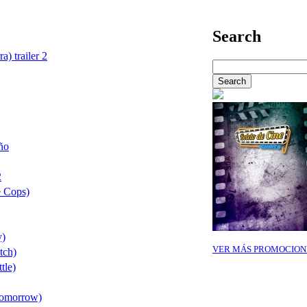
Search
a) trailer 2
ño
2
e Cops)
y)
VER MÁS PROMOCION
tch)
tle)
Tomorrow)