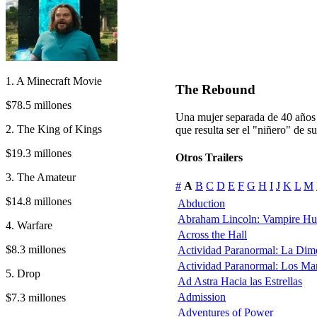
1. A Minecraft Movie
The Rebound
$78.5 millones
Una mujer separada de 40 años
2. The King of Kings
que resulta ser el "niñero" de su
$19.3 millones
Otros Trailers
3. The Amateur
#
A
B
C
D
E
F
G
H
I
J
K
L
M
$14.8 millones
Abduction
Abraham Lincoln: Vampire Hu
4. Warfare
Across the Hall
$8.3 millones
Actividad Paranormal: La Dim
Actividad Paranormal: Los Ma
5. Drop
Ad Astra Hacia las Estrellas
Admission
$7.3 millones
Adventures of Power