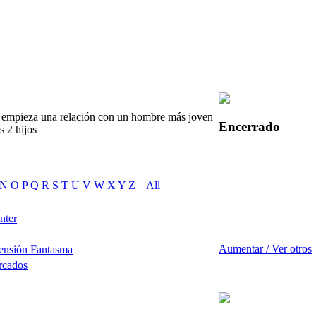
 empieza una relación con un hombre más joven
Encerrado
s 2 hijos
N
O
P
Q
R
S
T
U
V
W
X
Y
Z
_
All
nter
Aumentar / Ver otros
ensión Fantasma
rcados