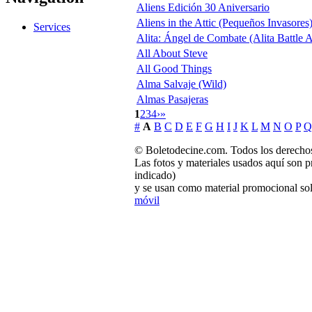
Aliens Edición 30 Aniversario
Aliens in the Attic (Pequeños Invasores
Services
Alita: Ángel de Combate (Alita Battle 
All About Steve
All Good Things
Alma Salvaje (Wild)
Almas Pasajeras
1
2
3
4
›
»
#
A
B
C
D
E
F
G
H
I
J
K
L
M
N
O
P
Q
© Boletodecine.com. Todos los derechos
Las fotos y materiales usados aquí son p
indicado)
y se usan como material promocional sol
móvil