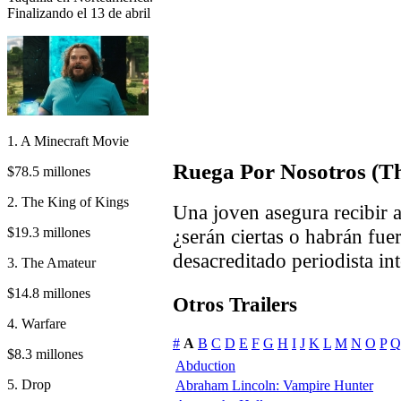
Finalizando el 13 de abril
1. A Minecraft Movie
Ruega Por Nosotros (T
$78.5 millones
2. The King of Kings
Una joven asegura recibir 
$19.3 millones
¿serán ciertas o habrán fue
desacreditado periodista int
3. The Amateur
$14.8 millones
Otros Trailers
4. Warfare
#
A
B
C
D
E
F
G
H
I
J
K
L
M
N
O
P
Q
$8.3 millones
Abduction
5. Drop
Abraham Lincoln: Vampire Hunter