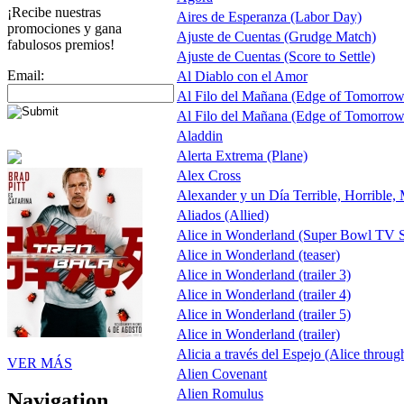
¡Recibe nuestras
Aires de Esperanza (Labor Day)
promociones y gana
Ajuste de Cuentas (Grudge Match)
fabulosos premios!
Ajuste de Cuentas (Score to Settle)
Email:
Al Diablo con el Amor
Al Filo del Mañana (Edge of Tomorrow
Al Filo del Mañana (Edge of Tomorrow
Aladdin
Alerta Extrema (Plane)
Alex Cross
Alexander y un Día Terrible, Horrible,
Aliados (Allied)
Alice in Wonderland (Super Bowl TV S
Alice in Wonderland (teaser)
Alice in Wonderland (trailer 3)
Alice in Wonderland (trailer 4)
Alice in Wonderland (trailer 5)
Alice in Wonderland (trailer)
Alicia a través del Espejo (Alice throug
VER MÁS
Alien Covenant
Alien Romulus
Navigation