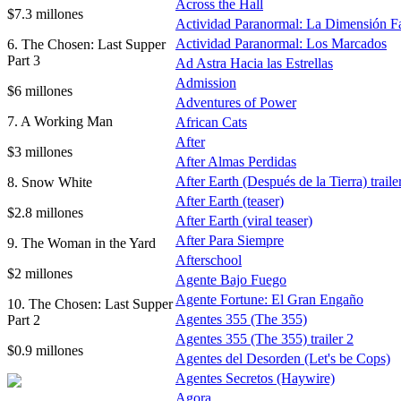
Across the Hall
$7.3 millones
Actividad Paranormal: La Dimensión F
Actividad Paranormal: Los Marcados
6. The Chosen: Last Supper
Part 3
Ad Astra Hacia las Estrellas
Admission
$6 millones
Adventures of Power
7. A Working Man
African Cats
After
$3 millones
After Almas Perdidas
After Earth (Después de la Tierra) traile
8. Snow White
After Earth (teaser)
$2.8 millones
After Earth (viral teaser)
After Para Siempre
9. The Woman in the Yard
Afterschool
$2 millones
Agente Bajo Fuego
Agente Fortune: El Gran Engaño
10. The Chosen: Last Supper
Agentes 355 (The 355)
Part 2
Agentes 355 (The 355) trailer 2
$0.9 millones
Agentes del Desorden (Let's be Cops)
Agentes Secretos (Haywire)
Agora