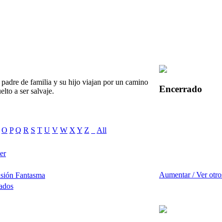
 padre de familia y su hijo viajan por un camino
Encerrado
lto a ser salvaje.
O
P
Q
R
S
T
U
V
W
X
Y
Z
_
All
er
Aumentar / Ver otro
nsión Fantasma
ados