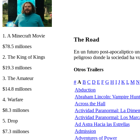
1. A Minecraft Movie
The Road
$78.5 millones
En un futuro post-apocaliptico un
2. The King of Kings
peligroso donde la sociedad ha vue
$19.3 millones
Otros Trailers
3. The Amateur
#
A
B
C
D
E
F
G
H
I
J
K
L
M
N
$14.8 millones
Abduction
Abraham Lincoln: Vampire Hunt
4. Warfare
Across the Hall
$8.3 millones
Actividad Paranormal: La Dime
Actividad Paranormal: Los Marc
5. Drop
Ad Astra Hacia las Estrellas
Admission
$7.3 millones
Adventures of Power