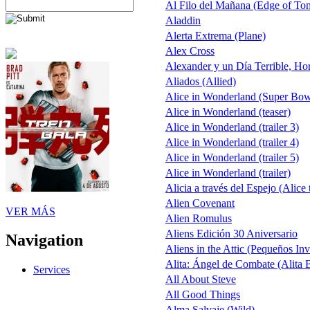
Al Filo del Mañana (Edge of T
Aladdin
Alerta Extrema (Plane)
Alex Cross
Alexander y un Día Terrible, Ho
Aliados (Allied)
Alice in Wonderland (Super Bo
Alice in Wonderland (teaser)
Alice in Wonderland (trailer 3)
Alice in Wonderland (trailer 4)
Alice in Wonderland (trailer 5)
Alice in Wonderland (trailer)
Alicia a través del Espejo (Alice
Alien Covenant
VER MÁS
Alien Romulus
Aliens Edición 30 Aniversario
Navigation
Aliens in the Attic (Pequeños Inv
Alita: Ángel de Combate (Alita B
Services
All About Steve
All Good Things
Alma Salvaje (Wild)