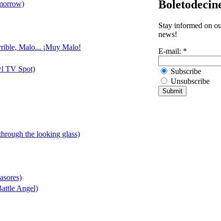
Boletodecin
omorrow)
Stay informed on our
news!
rrible, Malo... ¡Muy Malo!
E-mail:
*
wl TV Spot)
Subscribe
Unsubscribe
 through the looking glass)
asores)
attle Angel)