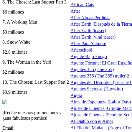
6. The Chosen: Last Supper Part 3
African Cats
After
$6 millones
After Almas Perdidas
7. A Working Man
After Earth (Después de la Tierra)
After Earth (teaser)
$3 millones
After Earth (viral teaser)
8. Snow White
After Para Siempre
Afterschool
$2.8 millones
Agente Bajo Fuego
9. The Woman in the Yard
Agente Fortune: El Gran Engañ
Agentes 355 (The 355)
$2 millones
Agentes 355 (The 355) trailer 2
10. The Chosen: Last Supper Part 2
Agentes del Desorden (Let's be 
Agentes Secretos (Haywire)
$0.9 millones
Agora
Aires de Esperanza (Labor Day)
Ajuste de Cuentas (Grudge Matc
¡Recibe nuestras promociones y
Ajuste de Cuentas (Score to Settl
gana fabulosos premios!
Al Diablo con el Amor
Al Filo del Mañana (Edge of T
Email: