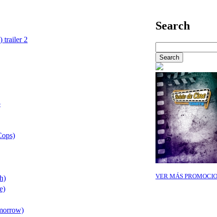
Search
 trailer 2
o
Cops)
VER MÁS PROMOCI
h)
e)
omorrow)