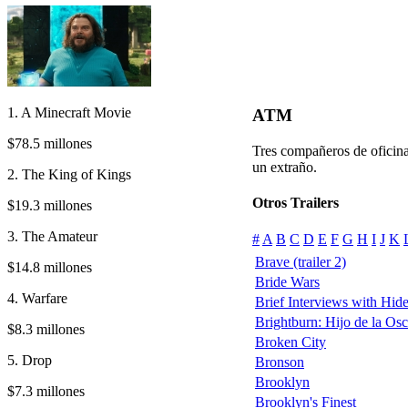
1. A Minecraft Movie
ATM
$78.5 millones
Tres compañeros de oficina
un extraño.
2. The King of Kings
Otros Trailers
$19.3 millones
3. The Amateur
#
A
B
C
D
E
F
G
H
I
J
K
Brave (trailer 2)
$14.8 millones
Bride Wars
4. Warfare
Brief Interviews with Hi
Brightburn: Hijo de la Os
$8.3 millones
Broken City
5. Drop
Bronson
Brooklyn
$7.3 millones
Brooklyn's Finest