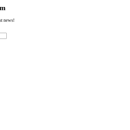
om
st news!