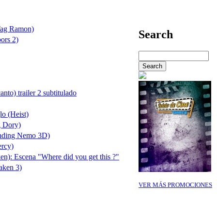
Tag Ramon)
Search
ors 2)
to) trailer 2 subtitulado
lo (Heist)
g Dory)
nding Nemo 3D)
ercy)
n): Escena "Where did you get this ?"
aken 3)
VER MÁS PROMOCIONES