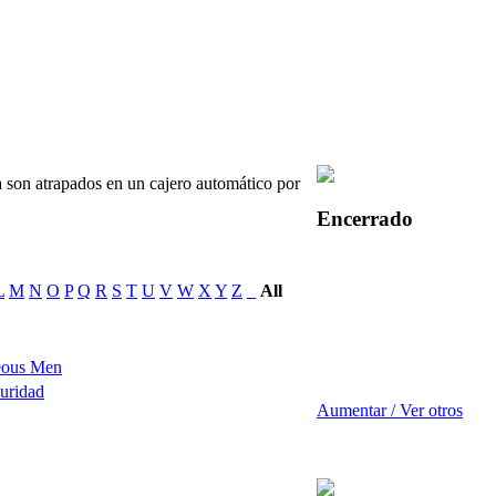
 son atrapados en un cajero automático por
Encerrado
L
M
N
O
P
Q
R
S
T
U
V
W
X
Y
Z
_
All
deous Men
curidad
Aumentar / Ver otros