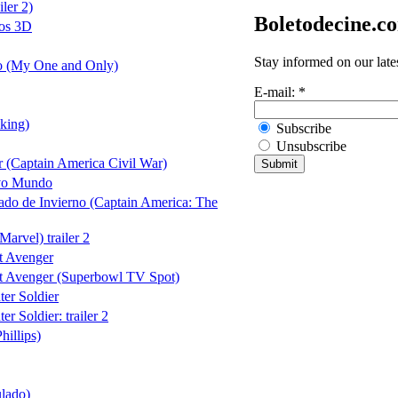
ler 2)
Boletodecine.c
os 3D
Stay informed on our late
o (My One and Only)
E-mail:
*
king)
Subscribe
Unsubscribe
 (Captain America Civil War)
vo Mundo
ado de Invierno (Captain America: The
arvel) trailer 2
t Avenger
st Avenger (Superbowl TV Spot)
er Soldier
r Soldier: trailer 2
hillips)
ulado)