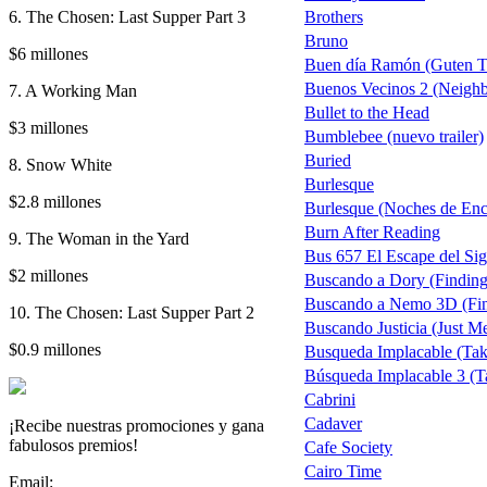
6. The Chosen: Last Supper Part 3
Brothers
Bruno
$6 millones
Buen día Ramón (Guten 
Buenos Vecinos 2 (Neighb
7. A Working Man
Bullet to the Head
$3 millones
Bumblebee (nuevo trailer)
Buried
8. Snow White
Burlesque
$2.8 millones
Burlesque (Noches de Encan
Burn After Reading
9. The Woman in the Yard
Bus 657 El Escape del Sig
$2 millones
Buscando a Dory (Findin
Buscando a Nemo 3D (Fi
10. The Chosen: Last Supper Part 2
Buscando Justicia (Just M
$0.9 millones
Busqueda Implacable (Take
Búsqueda Implacable 3 (T
Cabrini
Cadaver
¡Recibe nuestras promociones y gana
fabulosos premios!
Cafe Society
Cairo Time
Email: