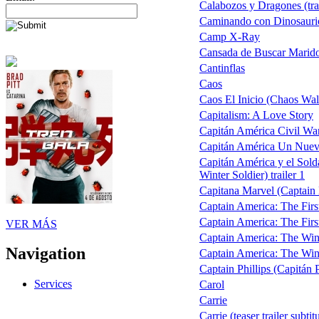
Calabozos y Dragones (trai
Caminando con Dinosauri
Camp X-Ray
Cansada de Buscar Marid
Cantinflas
Caos
Caos El Inicio (Chaos Wal
Capitalism: A Love Story
Capitán América Civil War
Capitán América Un Nue
Capitán América y el Sold
Winter Soldier) trailer 1
Capitana Marvel (Captain M
Captain America: The Firs
Captain America: The Fir
VER MÁS
Captain America: The Wint
Navigation
Captain America: The Winte
Captain Phillips (Capitán P
Services
Carol
Carrie
Carrie (teaser trailer subtit