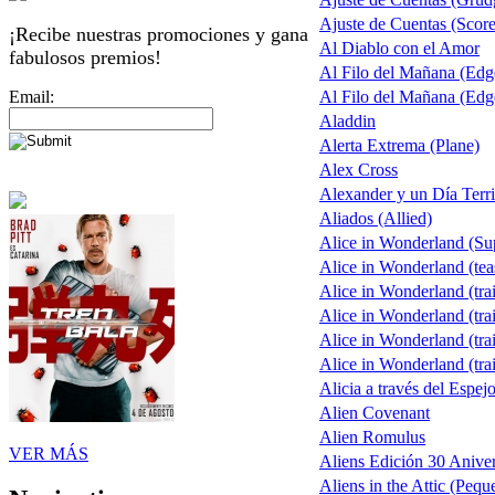
Ajuste de Cuentas (Score 
¡Recibe nuestras promociones y gana
Al Diablo con el Amor
fabulosos premios!
Al Filo del Mañana (Ed
Email:
Al Filo del Mañana (Ed
Aladdin
Alerta Extrema (Plane)
Alex Cross
Alexander y un Día Terri
Aliados (Allied)
Alice in Wonderland (S
Alice in Wonderland (tea
Alice in Wonderland (trai
Alice in Wonderland (trai
Alice in Wonderland (trai
Alice in Wonderland (trai
Alicia a través del Espej
Alien Covenant
Alien Romulus
VER MÁS
Aliens Edición 30 Aniver
Aliens in the Attic (Pequ