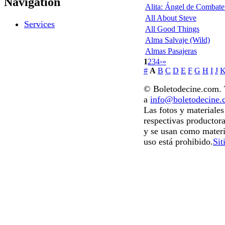
Navigation
Alita: Ángel de Combate 
All About Steve
Services
All Good Things
Alma Salvaje (Wild)
Almas Pasajeras
1
2
3
4
›
»
#
A
B
C
D
E
F
G
H
I
J
© Boletodecine.com. T
a
info@boletodecine
Las fotos y materiale
respectivas productora
y se usan como materi
uso está prohibido.
Sit