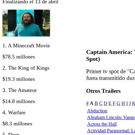
Finalizando el 13 de abril
1. A Minecraft Movie
Captain America: 
$78.5 millones
Spot)
2. The King of Kings
Primer tv spot de "C
fuera transmitido du
$19.3 millones
3. The Amateur
Otros Trailers
$14.8 millones
#
A
B
C
D
E
F
G
H
I
J
Abduction
4. Warfare
Abraham Lincoln: Vampi
$8.3 millones
Across the Hall
Actividad Paranormal: 
5. Drop