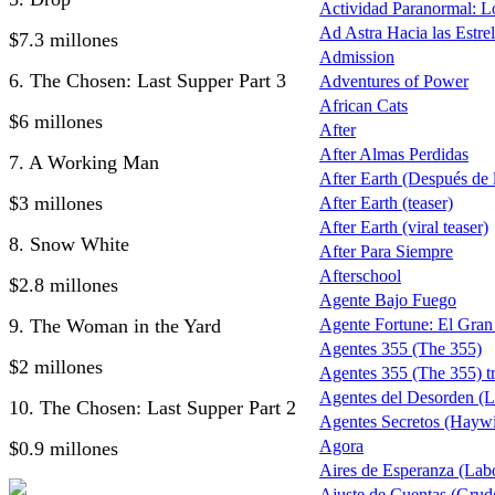
Actividad Paranormal: 
Ad Astra Hacia las Estrel
$7.3 millones
Admission
6. The Chosen: Last Supper Part 3
Adventures of Power
African Cats
$6 millones
After
After Almas Perdidas
7. A Working Man
After Earth (Después de la
$3 millones
After Earth (teaser)
After Earth (viral teaser)
8. Snow White
After Para Siempre
Afterschool
$2.8 millones
Agente Bajo Fuego
9. The Woman in the Yard
Agente Fortune: El Gra
Agentes 355 (The 355)
$2 millones
Agentes 355 (The 355) tr
Agentes del Desorden (L
10. The Chosen: Last Supper Part 2
Agentes Secretos (Haywi
Agora
$0.9 millones
Aires de Esperanza (Lab
Ajuste de Cuentas (Grud