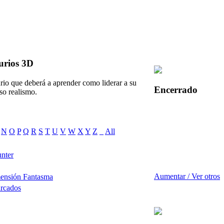
urios 3D
io que deberá a aprender como liderar a su
Encerrado
so realismo.
N
O
P
Q
R
S
T
U
V
W
X
Y
Z
_
All
nter
Aumentar / Ver otros
mensión Fantasma
arcados