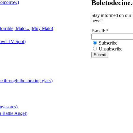
Boletodecine
 Tomorrow)
Stay informed on our l
news!
Horrible, Malo... ¡Muy Malo!
E-mail:
*
Bowl TV Spot)
Subscribe
Unsubscribe
ce through the looking glass)
Invasores)
a Battle Angel)