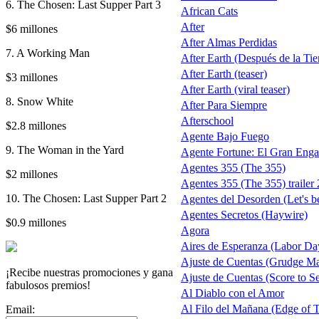
6. The Chosen: Last Supper Part 3
African Cats
After
$6 millones
After Almas Perdidas
7. A Working Man
After Earth (Después de la Tierr
After Earth (teaser)
$3 millones
After Earth (viral teaser)
8. Snow White
After Para Siempre
Afterschool
$2.8 millones
Agente Bajo Fuego
9. The Woman in the Yard
Agente Fortune: El Gran Eng
Agentes 355 (The 355)
$2 millones
Agentes 355 (The 355) trailer 
10. The Chosen: Last Supper Part 2
Agentes del Desorden (Let's b
Agentes Secretos (Haywire)
$0.9 millones
Agora
Aires de Esperanza (Labor Da
Ajuste de Cuentas (Grudge Ma
¡Recibe nuestras promociones y gana
Ajuste de Cuentas (Score to Se
fabulosos premios!
Al Diablo con el Amor
Al Filo del Mañana (Edge of
Email: