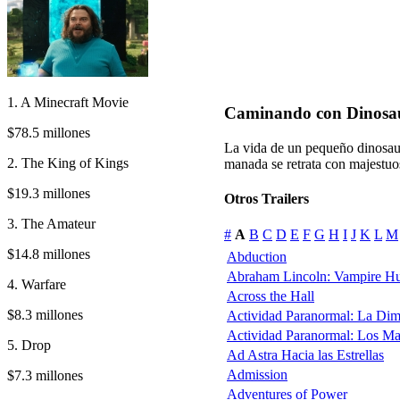
1. A Minecraft Movie
Caminando con Dinosa
$78.5 millones
La vida de un pequeño dinosaur
2. The King of Kings
manada se retrata con majestuo
$19.3 millones
Otros Trailers
3. The Amateur
#
A
B
C
D
E
F
G
H
I
J
K
L
M
$14.8 millones
Abduction
Abraham Lincoln: Vampire Hu
4. Warfare
Across the Hall
$8.3 millones
Actividad Paranormal: La Di
Actividad Paranormal: Los M
5. Drop
Ad Astra Hacia las Estrellas
Admission
$7.3 millones
Adventures of Power