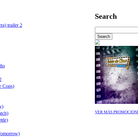
Search
a) trailer 2
año
2
e Cops)
y)
VER MÁS PROMOCION
tch)
ttle)
 Tomorrow)