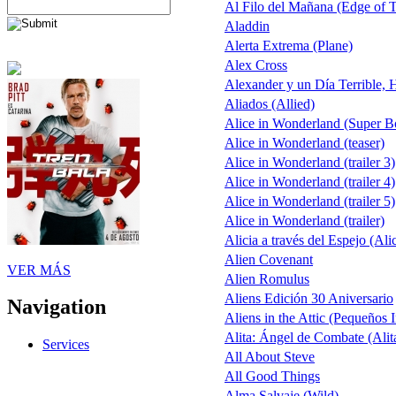
Al Filo del Mañana (Edge of
Aladdin
Alerta Extrema (Plane)
Alex Cross
Alexander y un Día Terrible, 
Aliados (Allied)
Alice in Wonderland (Super 
Alice in Wonderland (teaser)
Alice in Wonderland (trailer 3)
Alice in Wonderland (trailer 4)
Alice in Wonderland (trailer 5)
Alice in Wonderland (trailer)
Alicia a través del Espejo (Ali
Alien Covenant
VER MÁS
Alien Romulus
Aliens Edición 30 Aniversario
Navigation
Aliens in the Attic (Pequeños 
Alita: Ángel de Combate (Alit
Services
All About Steve
All Good Things
Alma Salvaje (Wild)