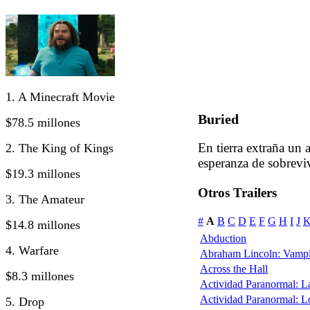
1. A Minecraft Movie
Buried
$78.5 millones
En tierra extraña un 
2. The King of Kings
esperanza de sobreviv
$19.3 millones
Otros Trailers
3. The Amateur
#
A
B
C
D
E
F
G
H
I
J
$14.8 millones
Abduction
4. Warfare
Abraham Lincoln: Vampi
Across the Hall
$8.3 millones
Actividad Paranormal: 
Actividad Paranormal: 
5. Drop