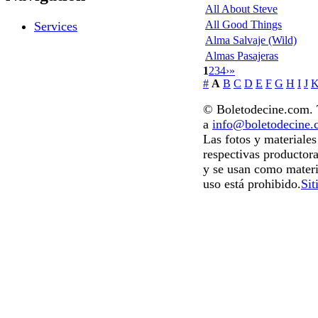
All About Steve
All Good Things
Services
Alma Salvaje (Wild)
Almas Pasajeras
1
2
3
4
›
»
#
A
B
C
D
E
F
G
H
I
J
© Boletodecine.com. T
a
info@boletodecine
Las fotos y materiale
respectivas productora
y se usan como materi
uso está prohibido.
Sit