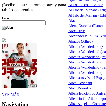
¡Recibe nuestras promociones y gana
Al Diablo con el Amor
fabulosos premios!
Al Filo del Mañana (Ed
Al Filo del Mañana (Ed
Email:
Aladdin
Alerta Extrema (Plane)
Alex Cross
Alexander y un Día Terri
Aliados (Allied)
Alice in Wonderland (S
Alice in Wonderland (tea
Alice in Wonderland (trai
Alice in Wonderland (trai
Alice in Wonderland (trai
Alice in Wonderland (trai
Alicia a través del Espej
Alien Covenant
Alien Romulus
Aliens Edición 30 Aniver
VER MÁS
Aliens in the Attic (Pequ
Navigation
Alita: Ángel de Combate 