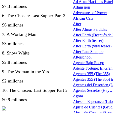
Ad Astra Hacia las Estrel
$7.3 millones
Admission
Adventures of Power
6. The Chosen: Last Supper Part 3
African Cats
After
$6 millones
After Almas Perdidas
7. A Working Man
After Earth (Después de la
After Earth (teaser)
$3 millones
After Earth (viral teaser)
After Para Siempre
8. Snow White
Afterschool
$2.8 millones
Agente Bajo Fuego
Agente Fortune: El Gra
9. The Woman in the Yard
Agentes 355 (The 355)
Agentes 355 (The 355) tr
$2 millones
Agentes del Desorden (L
10. The Chosen: Last Supper Part 2
Agentes Secretos (Haywi
Agora
$0.9 millones
Aires de Esperanza (Lab
Ajuste de Cuentas (Grud
Ajuste de Cuentas (Score 