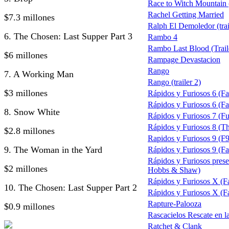
Race to Witch Mountain 
Rachel Getting Married
$7.3 millones
Ralph El Demoledor (trai
6. The Chosen: Last Supper Part 3
Rambo 4
Rambo Last Blood (Trail
$6 millones
Rampage Devastacion
Rango
7. A Working Man
Rango (trailer 2)
$3 millones
Rápidos y Furiosos 6 (Fa
Rápidos y Furiosos 6 (Fas
8. Snow White
Rápidos y Furiosos 7 (Fu
Rápidos y Furiosos 8 (The
$2.8 millones
Rapidos y Furiosos 9 (F9
9. The Woman in the Yard
Rápidos y Furiosos 9 (Fas
Rápidos y Furiosos pres
$2 millones
Hobbs & Shaw)
Rápidos y Furiosos X (F
10. The Chosen: Last Supper Part 2
Rápidos y Furiosos X (Fa
Rapture-Palooza
$0.9 millones
Rascacielos Rescate en l
Ratchet & Clank