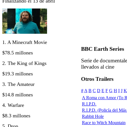
Finalizando el 13 de abril
1. A Minecraft Movie
BBC Earth Series
$78.5 millones
Serie de documentale
2. The King of Kings
llevados al cine
$19.3 millones
Otros Trailers
3. The Amateur
#
A
B
C
D
E
F
G
H
I
J
K
$14.8 millones
A Roma con Amor (To R
R.I.P.D.
4. Warfare
R.I.P.D. (Policía del Más 
$8.3 millones
Rabbit Hole
Race to Witch Mountain
5. Drop