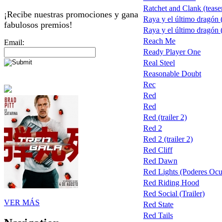
Ratchet and Clank (tease
¡Recibe nuestras promociones y gana
Raya y el último dragón
fabulosos premios!
Raya y el último dragón
Reach Me
Email:
Ready Player One
Real Steel
Reasonable Doubt
Rec
Red
Red
Red (trailer 2)
Red 2
Red 2 (trailer 2)
Red Cliff
Red Dawn
Red Lights (Poderes Ocu
Red Riding Hood
Red Social (Trailer)
VER MÁS
Red State
Red Tails