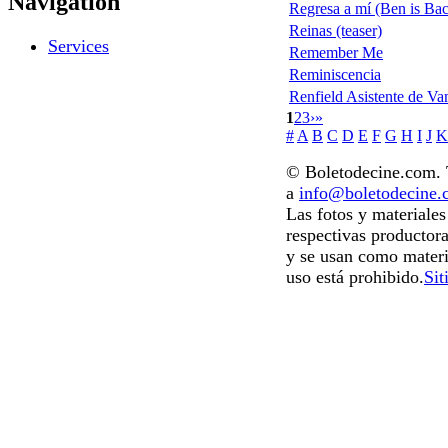
Navigation
Regresa a mí (Ben is Ba
Reinas (teaser)
Services
Remember Me
Reminiscencia
Renfield Asistente de Va
1
2
3
›
»
#
A
B
C
D
E
F
G
H
I
J
K
© Boletodecine.com. T
a
info@boletodecine
Las fotos y materiale
respectivas productora
y se usan como materi
uso está prohibido.
Sit