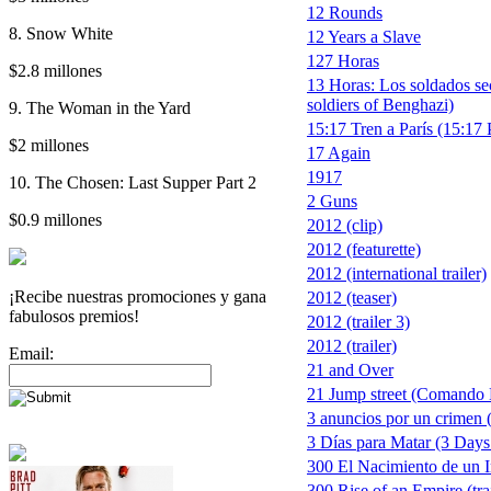
12 Rounds
8. Snow White
12 Years a Slave
127 Horas
$2.8 millones
13 Horas: Los soldados se
soldiers of Benghazi)
9. The Woman in the Yard
15:17 Tren a París (15:17 
$2 millones
17 Again
1917
10. The Chosen: Last Supper Part 2
2 Guns
$0.9 millones
2012 (clip)
2012 (featurette)
2012 (international trailer)
¡Recibe nuestras promociones y gana
2012 (teaser)
fabulosos premios!
2012 (trailer 3)
2012 (trailer)
Email:
21 and Over
21 Jump street (Comando 
3 anuncios por un crimen 
3 Días para Matar (3 Days 
300 El Nacimiento de un 
300 Rise of an Empire (trai