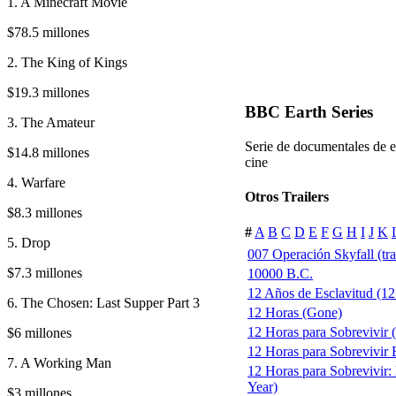
1. A Minecraft Movie
$78.5 millones
2. The King of Kings
$19.3 millones
BBC Earth Series
3. The Amateur
Serie de documentales de e
$14.8 millones
cine
4. Warfare
Otros Trailers
$8.3 millones
#
A
B
C
D
E
F
G
H
I
J
K
5. Drop
007 Operación Skyfall (trai
$7.3 millones
10000 B.C.
12 Años de Esclavitud (12 
6. The Chosen: Last Supper Part 3
12 Horas (Gone)
12 Horas para Sobrevivir
$6 millones
12 Horas para Sobrevivir E
7. A Working Man
12 Horas para Sobrevivir:
Year)
$3 millones