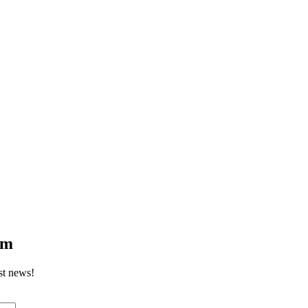
om
st news!