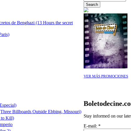
cretos de Benghazi (13 Hours the secret
Paris)
VER MÁS PROMOCIONES
Boletodecine.c
Especial)
(Three Billboards Outside Ebbing, Missouri)
Stay informed on our late
to Kill)
Imperio
E-mail:
*
ler 2)