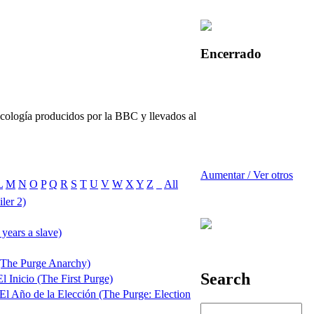
Encerrado
cología producidos por la BBC y llevados al
Aumentar / Ver otros
L
M
N
O
P
Q
R
S
T
U
V
W
X
Y
Z
_
All
ler 2)
years a slave)
 (The Purge Anarchy)
Search
l Inicio (The First Purge)
 El Año de la Elección (The Purge: Election