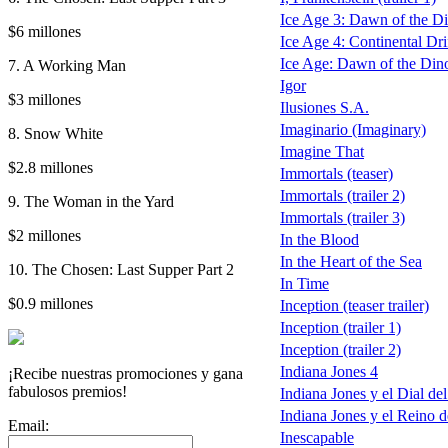
Ice Age 3: Dawn of the Din
$6 millones
Ice Age 4: Continental Dri
Ice Age: Dawn of the Din
7. A Working Man
Igor
$3 millones
Ilusiones S.A.
Imaginario (Imaginary)
8. Snow White
Imagine That
$2.8 millones
Immortals (teaser)
Immortals (trailer 2)
9. The Woman in the Yard
Immortals (trailer 3)
$2 millones
In the Blood
In the Heart of the Sea
10. The Chosen: Last Supper Part 2
In Time
$0.9 millones
Inception (teaser trailer)
Inception (trailer 1)
Inception (trailer 2)
Indiana Jones 4
¡Recibe nuestras promociones y gana
fabulosos premios!
Indiana Jones y el Dial de
Indiana Jones y el Reino de
Email:
Inescapable