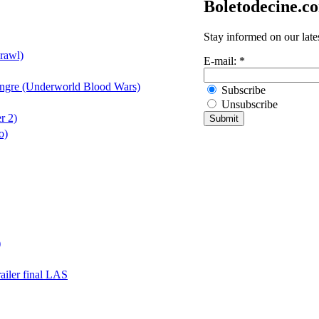
Boletodecine.c
Stay informed on our late
Crawl)
E-mail:
*
angre (Underworld Blood Wars)
Subscribe
Unsubscribe
r 2)
o)
)
trailer final LAS