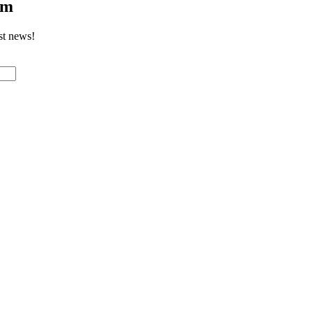
om
st news!