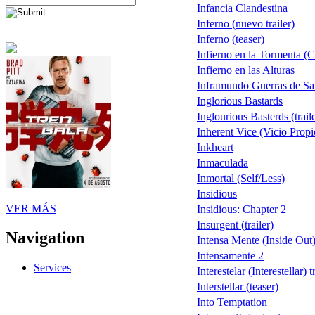
Infancia Clandestina
Inferno (nuevo trailer)
Inferno (teaser)
Infierno en la Tormenta (
Infierno en las Alturas
Inframundo Guerras de S
Inglorious Bastards
Inglourious Basterds (traile
Inherent Vice (Vicio Propi
Inkheart
Inmaculada
Inmortal (Self/Less)
Insidious
VER MÁS
Insidious: Chapter 2
Insurgent (trailer)
Navigation
Intensa Mente (Inside Out
Intensamente 2
Services
Interestelar (Interestellar) 
Interstellar (teaser)
Into Temptation