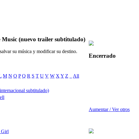
 Music (nuevo trailer subtitulado)
salvar su música y modificar su destino.
Encerrado
L
M
N
O
P
Q
R
S
T
U
V
W
X
Y
Z
_
All
internacional subtitulado)
ell
Aumentar / Ver otros
 Girl