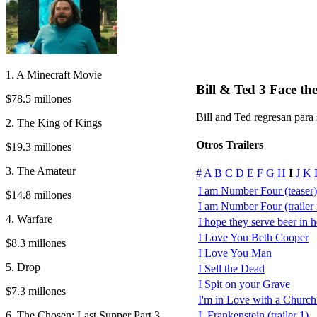
1. A Minecraft Movie
Bill & Ted 3 Face the
$78.5 millones
Bill and Ted regresan para 
2. The King of Kings
Otros Trailers
$19.3 millones
3. The Amateur
#
A
B
C
D
E
F
G
H
I
J
K
I am Number Four (teaser)
$14.8 millones
I am Number Four (trailer 
4. Warfare
I hope they serve beer in h
I Love You Beth Cooper
$8.3 millones
I Love You Man
5. Drop
I Sell the Dead
I Spit on your Grave
$7.3 millones
I'm in Love with a Church
6. The Chosen: Last Supper Part 3
I, Frankenstein (trailer 1)