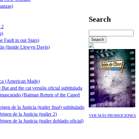
anzas)
Search
r 2
a)
e Fault in our Stars)
n (Inside Llewyn Davis)
ica (American Made)
at and the cat versión oficial subtitulada
mascarado (Batman Return of the Caped
n de la Justicia (trailer final) subtitulado
gen de la Justicia (trailer 2)
VER MÁS PROMOCIONES
gen de la Justicia (trailer doblado oficial)