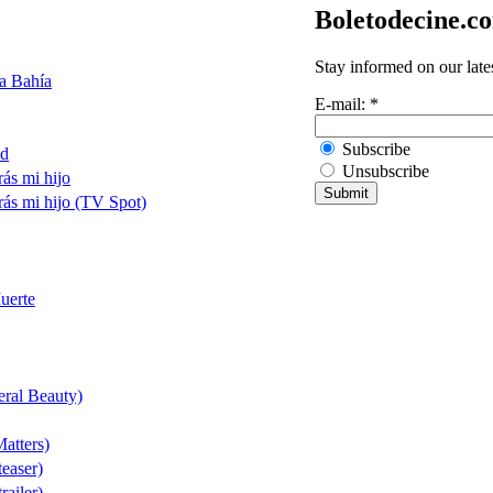
Boletodecine.c
Stay informed on our late
a Bahía
E-mail:
*
Subscribe
ld
Unsubscribe
ás mi hijo
rás mi hijo (TV Spot)
uerte
eral Beauty)
atters)
teaser)
railer)