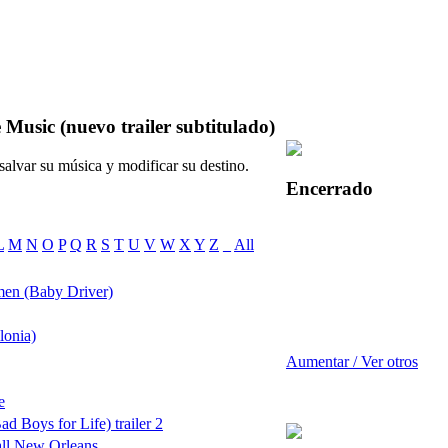
 Music (nuevo trailer subtitulado)
salvar su música y modificar su destino.
Encerrado
L
M
N
O
P
Q
R
S
T
U
V
W
X
Y
Z
_
All
men (Baby Driver)
lonia)
Aumentar / Ver otros
e
d Boys for Life) trailer 2
all New Orleans