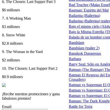
6. The Chosen: Last Supper Part 3
Bad Teacher (Malas Enseñ
$6 millones
Bagman: Espiritu del Mal
Bailarina (Ballerina)
7. A Working Man
Bailarina (Ballerina) traile
Bajo el mismo cielo (Aloh
$3 millones
Bajo la Misma Estrella (Th
8. Snow White
Balada de un hombre comú
Bandslam
$2.8 millones
Bandslam (trailer 2)
9. The Woman in the Yard
Bangkok Dangerous
Barbara
$2 millones
Barry Seal: Sólo en Amér
10. The Chosen: Last Supper Part 2
Batman (The Batman) The B
Batman El Regreso del En
$0.9 millones
Crusaders)
Batman vs Superman El Orige
Batman vs Superman: El Ori
¡Recibe nuestras promociones y gana
Batman vs Superman: El Ori
fabulosos premios!
Batman: The Dark Knight
Battle for Terra
Email: