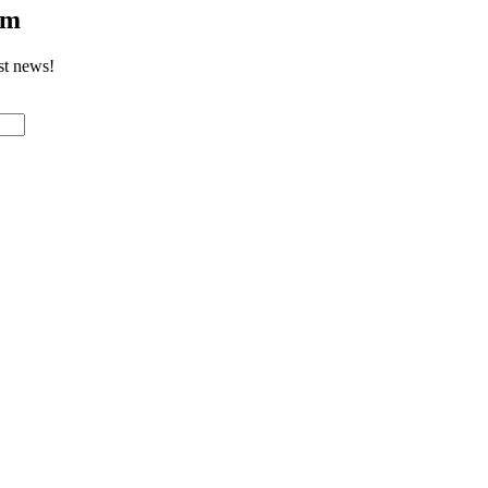
om
st news!