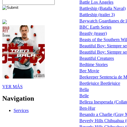
Battle Los Angeles
Battleship (Batalla Naval)
Battleship (trailer 3)
Baywatch Guardianes de l
BBC Earth Series
Beastly (teaser)
Beasts of the Southern Wi
Beautiful Boy: Siempre ser
Beautiful Boy: Siempre se
Beautiful Creatures
Bedtime Stories
Bee Movie
Beekeeper Sentencia de M
Beetlejuice Beetlejuice
VER MÁS
Bella
Belle
Navigation
Belleza Inesperada (Collat
Ben-Hur
Services
Besando a Charlie (Gray M
Beverly Hills Chihuahua (
Beverly Hills Chihuahua (t