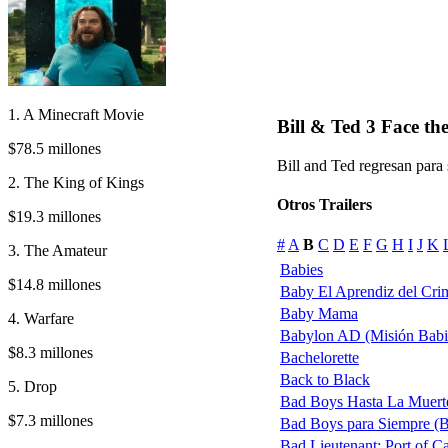
1. A Minecraft Movie
Bill & Ted 3 Face the
$78.5 millones
Bill and Ted regresan para 
2. The King of Kings
Otros Trailers
$19.3 millones
#
A
B
C
D
E
F
G
H
I
J
K
3. The Amateur
Babies
$14.8 millones
Baby El Aprendiz del Cri
Baby Mama
4. Warfare
Babylon AD (Misión Babi
$8.3 millones
Bachelorette
Back to Black
5. Drop
Bad Boys Hasta La Muert
$7.3 millones
Bad Boys para Siempre (Ba
Bad Lieutenant: Port of C