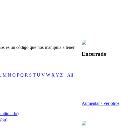
mos es un código que nos manipula a tener
Encerrado
L
M
N
O
P
Q
R
S
T
U
V
W
X
Y
Z
_
All
Aumentar / Ver otros
ubtitulado)
 You)