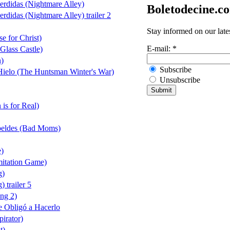
Perdidas (Nightmare Alley)
Boletodecine.c
erdidas (Nightmare Alley) trailer 2
Stay informed on our late
e for Christ)
E-mail:
*
 Glass Castle)
n)
Subscribe
 Hielo (The Huntsman Winter's War)
Unsubscribe
 is for Real)
beldes (Bad Moms)
e)
itation Game)
g)
 trailer 5
ng 2)
e Obligó a Hacerlo
irator)
t)