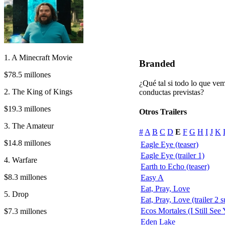
1. A Minecraft Movie
Branded
$78.5 millones
¿Qué tal si todo lo que ve
2. The King of Kings
conductas previstas?
$19.3 millones
Otros Trailers
3. The Amateur
#
A
B
C
D
E
F
G
H
I
J
K
$14.8 millones
Eagle Eye (teaser)
Eagle Eye (trailer 1)
4. Warfare
Earth to Echo (teaser)
$8.3 millones
Easy A
Eat, Pray, Love
5. Drop
Eat, Pray, Love (trailer 2 s
Ecos Mortales (I Still See
$7.3 millones
Eden Lake