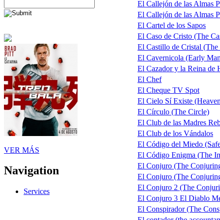
El Callejón de las Almas 
El Callejón de las Almas P
El Cartel de los Sapos
El Caso de Cristo (The Cas
El Castillo de Cristal (The
El Cavernicola (Early Ma
El Cazador y la Reina de
El Chef
El Cheque TV Spot
El Cielo Sí Existe (Heaven
El Círculo (The Circle)
El Club de las Madres Re
El Club de los Vándalos
El Código del Miedo (Saf
VER MÁS
El Código Enigma (The Im
El Conjuro (The Conjurin
Navigation
El Conjuro (The Conjuring)
El Conjuro 2 (The Conjuri
Services
El Conjuro 3 El Diablo M
El Conspirador (The Consp
El contador (the accountan