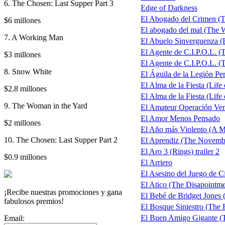
6. The Chosen: Last Supper Part 3
Edge of Darkness
El Abogado del Crimen (T
$6 millones
El abogado del mal (The 
7. A Working Man
El Abuelo Sinverguenza 
El Agente de C.I.P.O.L. 
$3 millones
El Agente de C.I.P.O.L. (
8. Snow White
El Águila de la Legión Per
El Alma de la Fiesta (Life 
$2.8 millones
El Alma de la Fiesta (Life 
9. The Woman in the Yard
El Amateur Operación Ve
El Amor Menos Pensado
$2 millones
El Año más Violento (A Mo
10. The Chosen: Last Supper Part 2
El Aprendiz (The Novemb
El Aro 3 (Rings) trailer 2
$0.9 millones
El Arriero
El Asesino del Juego de Ci
El Atico (The Disapointm
¡Recibe nuestras promociones y gana
El Bebé de Bridget Jones 
fabulosos premios!
El Bosque Siniestro (The 
El Buen Amigo Gigante 
Email: