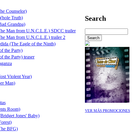
he Counselor)
Search
Whole Truth)
(Bad Grandpa)
(The Man from U.N.C.L.E.) SDCC trailer
The Man from U.N.C.L.E.) trailer 2
dida (The Eagle of the Ninth)
of the Party)
of the Party) teaser
nganza
st Violent Year)
er Man)
tas
ents Room)
VER MÁS PROMOCIONES
(Bridget Jones' Baby)
Forest)
(The BFG)