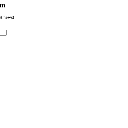
om
st news!