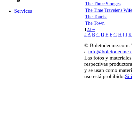
The Three Stooges
The Time Traveler's Wif
Services
The Tourist
The Town
1
2
3
›
»
#
A
B
C
D
E
F
G
H
I
J
K
© Boletodecine.com. T
a
info@boletodecine
Las fotos y materiale
respectivas productora
y se usan como materi
uso está prohibido.
Sit