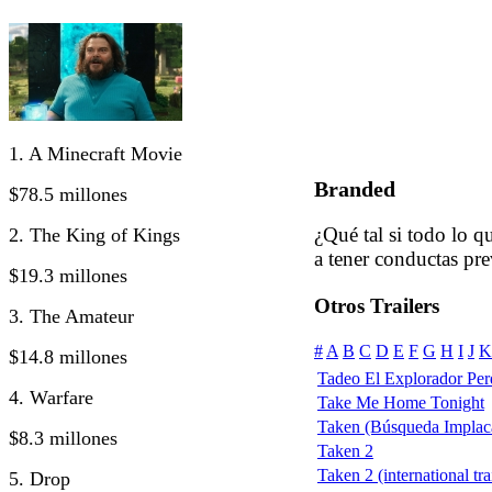
1. A Minecraft Movie
Branded
$78.5 millones
¿Qué tal si todo lo 
2. The King of Kings
a tener conductas pre
$19.3 millones
Otros Trailers
3. The Amateur
#
A
B
C
D
E
F
G
H
I
J
K
$14.8 millones
Tadeo El Explorador Per
4. Warfare
Take Me Home Tonight
Taken (Búsqueda Implac
$8.3 millones
Taken 2
Taken 2 (international tra
5. Drop