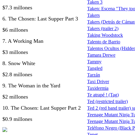
Taken 3
$7.3 millones
Taken: Escena "They too
Takers
6. The Chosen: Last Supper Part 3
Takers (Detrás de Cámar
Takers (trailer 2)
$6 millones
Taking Woodstock
7. A Working Man
Talento de Barrio
Talentos Ocultos (Hidden
$3 millones
Tamara Drewe
Tammy
8. Snow White
Tangled
$2.8 millones
Tarzán
Taxi Driver
9. The Woman in the Yard
Taxidermia
Te atrapé ! (Tag)
$2 millones
Ted (restricted trailer)
10. The Chosen: Last Supper Part 2
Ted 2 (red band trailer) s
Teenage Mutant Ninja Tu
$0.9 millones
Teenage Mutant Ninja Tu
Teléfono Negro (Black 
Tenet