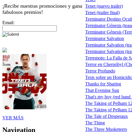
¡Recibe nuestras promociones y gana
Tenet (nuevo trailer)
fabulosos premios!
Tenet (trailer final)
Terminator Destino Ocul
Email:
Terminator Génesis (teas
Terminator Génesis (Term
Terminator Salvation
Terminator Salvation (trai
Terminator Salvation (trai
Terremoto: La Falla de 
Terror en Chernóbyl (Ch
Terror Profundo
Tesis sobre un Homicidi
Thanks for Sharing
That Evening Sun
That's my boy (red band t
The Taking of Pelham 1
The Taking of Pelham 123
The Tale of Desperaux
VER MÁS
The Thing
Navigation
The Three Musketeers