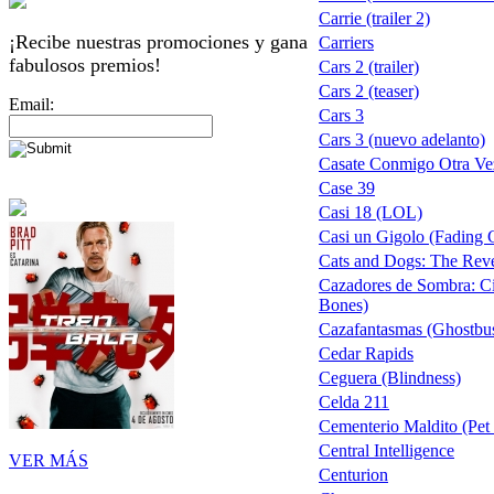
Carrie (trailer 2)
¡Recibe nuestras promociones y gana
Carriers
fabulosos premios!
Cars 2 (trailer)
Cars 2 (teaser)
Email:
Cars 3
Cars 3 (nuevo adelanto)
Casate Conmigo Otra Ve
Case 39
Casi 18 (LOL)
Casi un Gigolo (Fading 
Cats and Dogs: The Reve
Cazadores de Sombra: Ci
Bones)
Cazafantasmas (Ghostbus
Cedar Rapids
Ceguera (Blindness)
Celda 211
Cementerio Maldito (Pet 
Central Intelligence
VER MÁS
Centurion