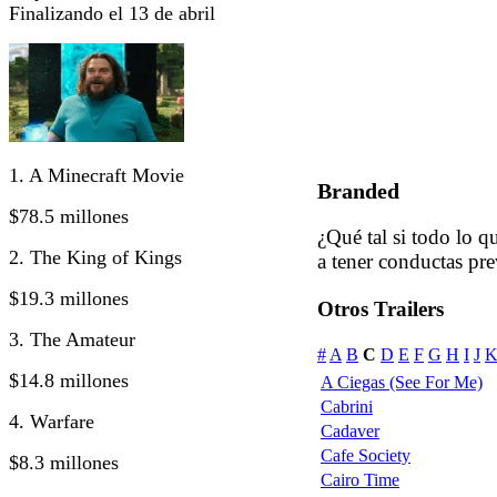
Finalizando el 13 de abril
1. A Minecraft Movie
Branded
$78.5 millones
¿Qué tal si todo lo 
2. The King of Kings
a tener conductas pre
$19.3 millones
Otros Trailers
3. The Amateur
#
A
B
C
D
E
F
G
H
I
J
$14.8 millones
A Ciegas (See For Me)
Cabrini
4. Warfare
Cadaver
Cafe Society
$8.3 millones
Cairo Time