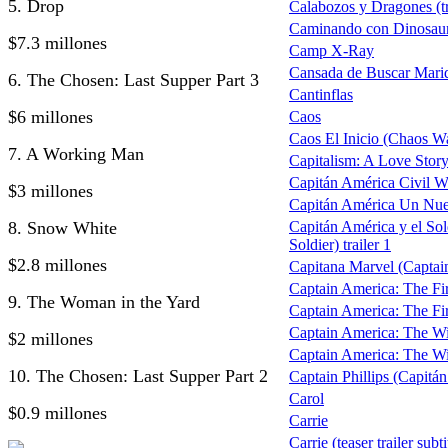
5. Drop
Calabozos y Dragones (tr
Caminando con Dinosau
$7.3 millones
Camp X-Ray
Cansada de Buscar Mari
6. The Chosen: Last Supper Part 3
Cantinflas
$6 millones
Caos
Caos El Inicio (Chaos W
7. A Working Man
Capitalism: A Love Stor
Capitán América Civil W
$3 millones
Capitán América Un Nu
8. Snow White
Capitán América y el So
Soldier) trailer 1
$2.8 millones
Capitana Marvel (Captain
Captain America: The Fi
9. The Woman in the Yard
Captain America: The Fi
Captain America: The Wi
$2 millones
Captain America: The Wint
10. The Chosen: Last Supper Part 2
Captain Phillips (Capitán 
Carol
$0.9 millones
Carrie
Carrie (teaser trailer subt