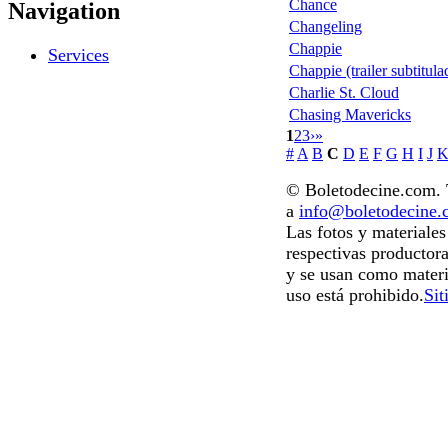
Chance
Navigation
Changeling
Chappie
Services
Chappie (trailer subtitula
Charlie St. Cloud
Chasing Mavericks
1
2
3
›
»
#
A
B
C
D
E
F
G
H
I
J
© Boletodecine.com. T
a
info@boletodecine
Las fotos y materiale
respectivas productora
y se usan como materi
uso está prohibido.
Sit