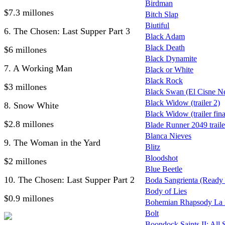
Birdman
$7.3 millones
Bitch Slap
Biutiful
6. The Chosen: Last Supper Part 3
Black Adam
Black Death
$6 millones
Black Dynamite
7. A Working Man
Black or White
Black Rock
$3 millones
Black Swan (El Cisne N
Black Widow (trailer 2)
8. Snow White
Black Widow (trailer fina
$2.8 millones
Blade Runner 2049 traile
Blanca Nieves
9. The Woman in the Yard
Blitz
Bloodshot
$2 millones
Blue Beetle
10. The Chosen: Last Supper Part 2
Boda Sangrienta (Ready 
Body of Lies
$0.9 millones
Bohemian Rhapsody La Hi
Bolt
Boondock Saints II: All 