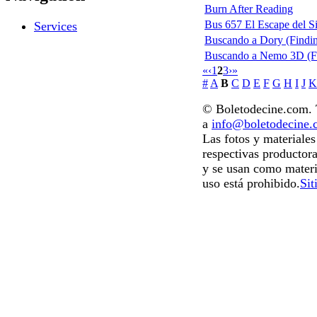
Burn After Reading
Bus 657 El Escape del Si
Services
Buscando a Dory (Findi
Buscando a Nemo 3D (F
«
‹
1
2
3
›
»
#
A
B
C
D
E
F
G
H
I
J
K
© Boletodecine.com. T
a
info@boletodecine
Las fotos y materiale
respectivas productora
y se usan como materi
uso está prohibido.
Sit