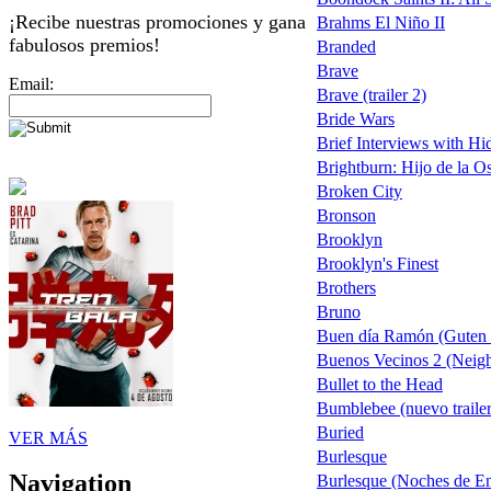
¡Recibe nuestras promociones y gana
Brahms El Niño II
fabulosos premios!
Branded
Brave
Email:
Brave (trailer 2)
Bride Wars
Brief Interviews with H
Brightburn: Hijo de la O
Broken City
Bronson
Brooklyn
Brooklyn's Finest
Brothers
Bruno
Buen día Ramón (Guten
Buenos Vecinos 2 (Neigh
Bullet to the Head
Bumblebee (nuevo trailer
Buried
VER MÁS
Burlesque
Navigation
Burlesque (Noches de Enc