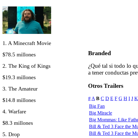
1. A Minecraft Movie
Branded
$78.5 millones
¿Qué tal si todo lo 
2. The King of Kings
a tener conductas pre
$19.3 millones
Otros Trailers
3. The Amateur
#
A
B
C
D
E
F
G
H
I
J
K
$14.8 millones
Big Fan
4. Warfare
Big Miracle
Big Mommas: Like Fathe
$8.3 millones
Bill & Ted 3 Face the Mus
Bill & Ted 3 Face the Mus
5. Drop