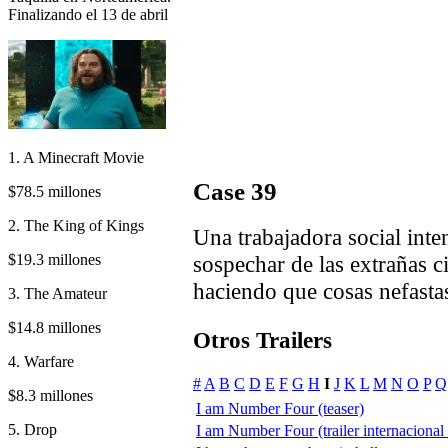
Finalizando el 13 de abril
1. A Minecraft Movie
Case 39
$78.5 millones
2. The King of Kings
Una trabajadora social inte
$19.3 millones
sospechar de las extrañas c
haciendo que cosas nefasta
3. The Amateur
$14.8 millones
Otros Trailers
4. Warfare
#
A
B
C
D
E
F
G
H
I
J
K
L
M
N
O
P
Q
$8.3 millones
I am Number Four (teaser)
5. Drop
I am Number Four (trailer internacional 