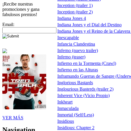
¡Recibe nuestras
Inception (trailer 1)
promociones y gana
Inception (trailer 2)
fabulosos premios!
Indiana Jones 4
Email:
Indiana Jones y el Dial del Destino
Indiana Jones y el Reino de la Calavera d
Inescapable
Infancia Clandestina
Inferno (nuevo trailer)
Inferno (teaser)
Infierno en la Tormenta (Crawl)
Infierno en las Alturas
Inframundo Guerras de Sangre (Under
Inglorious Bastards
Inglourious Basterds (trailer 2)
Inherent Vice (Vicio Propio)
Inkheart
Inmaculada
Inmortal (Self/Less)
VER MÁS
Insidious
Insidious: Chapter 2
Navigation