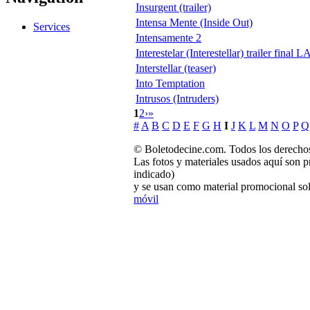
Insurgent (trailer)
Intensa Mente (Inside Out)
Services
Intensamente 2
Interestelar (Interestellar) trailer final L
Interstellar (teaser)
Into Temptation
Intrusos (Intruders)
1
2
›
»
#
A
B
C
D
E
F
G
H
I
J
K
L
M
N
O
P
Q
© Boletodecine.com. Todos los derechos
Las fotos y materiales usados aquí son p
indicado)
y se usan como material promocional sol
móvil