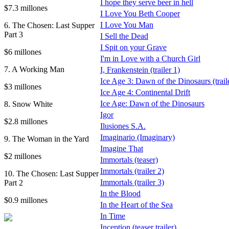
I hope they serve beer in hell
$7.3 millones
I Love You Beth Cooper
I Love You Man
6. The Chosen: Last Supper
Part 3
I Sell the Dead
I Spit on your Grave
$6 millones
I'm in Love with a Church Girl
7. A Working Man
I, Frankenstein (trailer 1)
Ice Age 3: Dawn of the Dinosaurs (trail
$3 millones
Ice Age 4: Continental Drift
Ice Age: Dawn of the Dinosaurs
8. Snow White
Igor
$2.8 millones
Ilusiones S.A.
Imaginario (Imaginary)
9. The Woman in the Yard
Imagine That
$2 millones
Immortals (teaser)
Immortals (trailer 2)
10. The Chosen: Last Supper
Immortals (trailer 3)
Part 2
In the Blood
$0.9 millones
In the Heart of the Sea
In Time
Inception (teaser trailer)