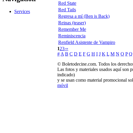
Red State
Red Tails
Services
Regresa a mí (Ben is Back)
Reinas (teaser)
Remember Me
Reminiscencia
Renfield Asistente de Vampiro
1
2
3
›
»
#
A
B
C
D
E
F
G
H
I
J
K
L
M
N
O
P
Q
© Boletodecine.com. Todos los derechos
Las fotos y materiales usados aquí son p
indicado)
y se usan como material promocional sol
móvil