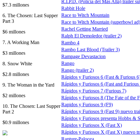
R.I.P.D. (Policía del Más Allá) trailer su
$7.3 millones
Rabbit Hole
Race to Witch Mountain
6. The Chosen: Last Supper
Part 3
Race to Witch Mountain (superbowl ad
Rachel Getting Married
$6 millones
Ralph El Demoledor (trailer 2)
7. A Working Man
Rambo 4
Rambo Last Blood (Trailer 3)
$3 millones
Rampage Devastacion
Rango
8. Snow White
Rango (trailer 2)
$2.8 millones
Rápidos y Furiosos 6 (Fast & Furious 6
Rápidos y Furiosos 6 (Fast and Furious 6)
9. The Woman in the Yard
Rápidos y Furiosos 7 (Furious 7)
$2 millones
Rápidos y Furiosos 8 (The Fate of the F
Rapidos y Furiosos 9 (F9)
10. The Chosen: Last Supper
Rápidos y Furiosos 9 (Fast 9) nuevo trai
Part 2
Rápidos y Furiosos presenta Hobbs & 
$0.9 millones
Rápidos y Furiosos X (Fast X)
Rápidos y Furiosos X (Fast X) nuevo tra
Rapture-Palooza