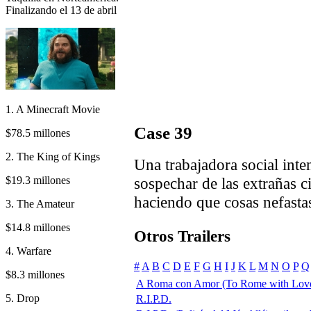
Finalizando el 13 de abril
1. A Minecraft Movie
Case 39
$78.5 millones
2. The King of Kings
Una trabajadora social inte
$19.3 millones
sospechar de las extrañas c
haciendo que cosas nefasta
3. The Amateur
$14.8 millones
Otros Trailers
4. Warfare
#
A
B
C
D
E
F
G
H
I
J
K
L
M
N
O
P
Q
$8.3 millones
A Roma con Amor (To Rome with Lov
5. Drop
R.I.P.D.