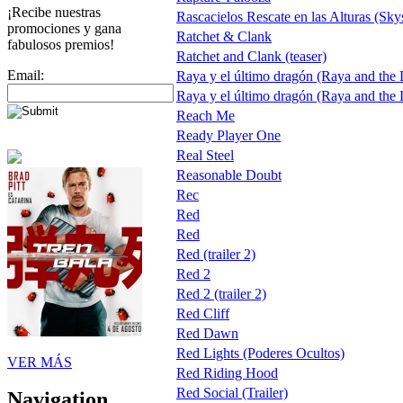
¡Recibe nuestras
Rascacielos Rescate en las Alturas (Sky
promociones y gana
Ratchet & Clank
fabulosos premios!
Ratchet and Clank (teaser)
Email:
Raya y el último dragón (Raya and the
Raya y el último dragón (Raya and the
Reach Me
Ready Player One
Real Steel
Reasonable Doubt
Rec
Red
Red
Red (trailer 2)
Red 2
Red 2 (trailer 2)
Red Cliff
Red Dawn
Red Lights (Poderes Ocultos)
VER MÁS
Red Riding Hood
Red Social (Trailer)
Navigation