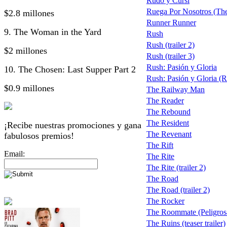
Rudo y Cursi
Ruega Por Nosotros (Th
$2.8 millones
Runner Runner
9. The Woman in the Yard
Rush
Rush (trailer 2)
$2 millones
Rush (trailer 3)
Rush: Pasión y Gloria
10. The Chosen: Last Supper Part 2
Rush: Pasión y Gloria (Ru
$0.9 millones
The Railway Man
The Reader
The Rebound
The Resident
¡Recibe nuestras promociones y gana
The Revenant
fabulosos premios!
The Rift
Email:
The Rite
The Rite (trailer 2)
The Road
The Road (trailer 2)
The Rocker
The Roommate (Peligro
The Ruins (teaser trailer)