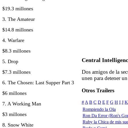
$19.3 millones
3. The Amateur
$14.8 millones
4. Warfare
$8.3 millones
Central Intelligen
5. Drop
Dos amigos de la sec
$7.3 millones
unen para detener un
6. The Chosen: Last Supper Part 3
Otros Trailers
$6 millones
#
A
B
C
D
E
F
G
H
I
J
K
7. A Working Man
Rompiendo la Ola
$3 millones
Ron Da Error (Ron's Go
Ruby la Chica de mis su
8. Snow White