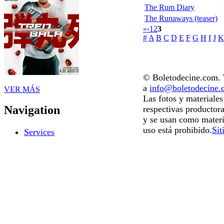
The Rum Diary
The Runaways (teaser)
«
‹
1
2
3
#
A
B
C
D
E
F
G
H
I
J
K
© Boletodecine.com. T
a
info@boletodecine
VER MÁS
Las fotos y materiale
Navigation
respectivas productora
y se usan como materi
uso está prohibido.
Sit
Services