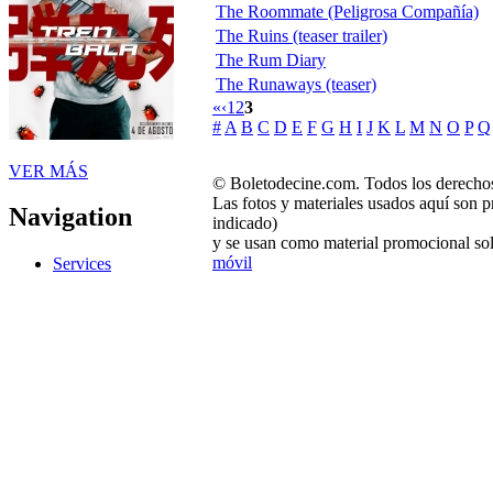
The Roommate (Peligrosa Compañía)
The Ruins (teaser trailer)
The Rum Diary
The Runaways (teaser)
«
‹
1
2
3
#
A
B
C
D
E
F
G
H
I
J
K
L
M
N
O
P
Q
VER MÁS
© Boletodecine.com. Todos los derechos
Las fotos y materiales usados aquí son p
Navigation
indicado)
y se usan como material promocional sol
móvil
Services