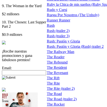
Ruby la Chica de mis sueños (Ruby Spa
9. The Woman in the Yard
Rudo y Cursi
$2 millones
Ruega Por Nosotros (The Unholy)
Runner Runner
10. The Chosen: Last Supper
Rush
Part 2
Rush (trailer 2)
$0.9 millones
Rush (trailer 3)
Rush: Pasión y Gloria
Rush: Pasión y Gloria (Rush) trailer 2
¡Recibe nuestras
The Railway Man
promociones y gana
The Reader
fabulosos premios!
The Rebound
The Resident
Email:
The Revenant
The Rift
The Rite
The Rite (trailer 2)
The Road
The Road (trailer 2)
The Rocker