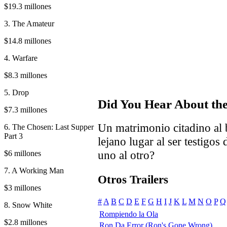
$19.3 millones
3. The Amateur
$14.8 millones
4. Warfare
$8.3 millones
5. Drop
Did You Hear About th
$7.3 millones
Un matrimonio citadino al 
6. The Chosen: Last Supper
Part 3
lejano lugar al ser testigos
uno al otro?
$6 millones
7. A Working Man
Otros Trailers
$3 millones
#
A
B
C
D
E
F
G
H
I
J
K
L
M
N
O
P
Q
8. Snow White
Rompiendo la Ola
$2.8 millones
Ron Da Error (Ron's Gone Wrong)