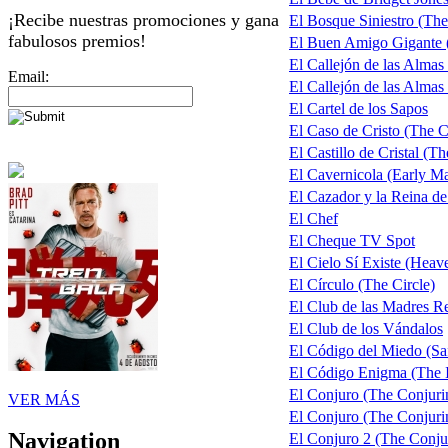
¡Recibe nuestras promociones y gana
El Bosque Siniestro (The
fabulosos premios!
El Buen Amigo Gigante
El Callejón de las Almas
Email:
El Callejón de las Almas 
El Cartel de los Sapos
El Caso de Cristo (The C
El Castillo de Cristal (T
El Cavernicola (Early M
El Cazador y la Reina d
El Chef
El Cheque TV Spot
El Cielo Sí Existe (Heave
El Círculo (The Circle)
El Club de las Madres 
El Club de los Vándalos
El Código del Miedo (Sa
El Código Enigma (The 
El Conjuro (The Conjuri
VER MÁS
El Conjuro (The Conjurin
Navigation
El Conjuro 2 (The Conju