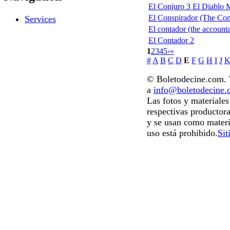
El Conjuro 3 El Diablo 
El Conspirador (The Con
Services
El contador (the accounta
El Contador 2
1
2
3
4
5
›
»
#
A
B
C
D
E
F
G
H
I
J
© Boletodecine.com. T
a
info@boletodecine
Las fotos y materiale
respectivas productora
y se usan como materi
uso está prohibido.
Sit