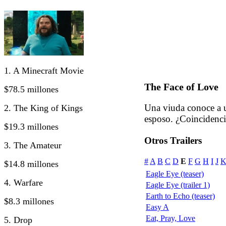
1. A Minecraft Movie
The Face of Love
$78.5 millones
Una viuda conoce a u
2. The King of Kings
esposo. ¿Coincidenci
$19.3 millones
Otros Trailers
3. The Amateur
#
A
B
C
D
E
F
G
H
I
J
$14.8 millones
Eagle Eye (teaser)
4. Warfare
Eagle Eye (trailer 1)
Earth to Echo (teaser)
$8.3 millones
Easy A
Eat, Pray, Love
5. Drop