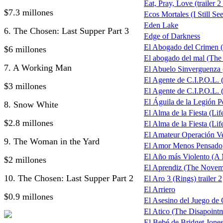
Eat, Pray, Love (trailer 2
$7.3 millones
Ecos Mortales (I Still Se
Eden Lake
6. The Chosen: Last Supper Part 3
Edge of Darkness
El Abogado del Crimen 
$6 millones
El abogado del mal (The
7. A Working Man
El Abuelo Sinverguenza
El Agente de C.I.P.O.L.
$3 millones
El Agente de C.I.P.O.L. 
El Águila de la Legión P
8. Snow White
El Alma de la Fiesta (Life
$2.8 millones
El Alma de la Fiesta (Life
El Amateur Operación V
9. The Woman in the Yard
El Amor Menos Pensado
El Año más Violento (A 
$2 millones
El Aprendiz (The Nove
10. The Chosen: Last Supper Part 2
El Aro 3 (Rings) trailer 2
El Arriero
$0.9 millones
El Asesino del Juego de 
El Atico (The Disapoin
El Bebé de Bridget Jones