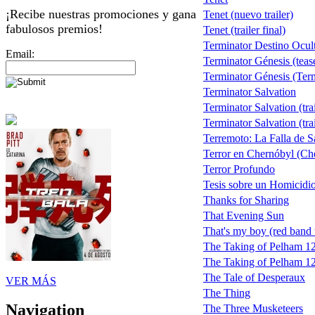
¡Recibe nuestras promociones y gana
Tenet (nuevo trailer)
fabulosos premios!
Tenet (trailer final)
Terminator Destino Ocul
Email:
Terminator Génesis (teas
Terminator Génesis (Term
Terminator Salvation
Terminator Salvation (trai
Terminator Salvation (trai
Terremoto: La Falla de 
Terror en Chernóbyl (Ch
Terror Profundo
Tesis sobre un Homicidi
Thanks for Sharing
That Evening Sun
That's my boy (red band t
The Taking of Pelham 1
The Taking of Pelham 123
The Tale of Desperaux
VER MÁS
The Thing
Navigation
The Three Musketeers