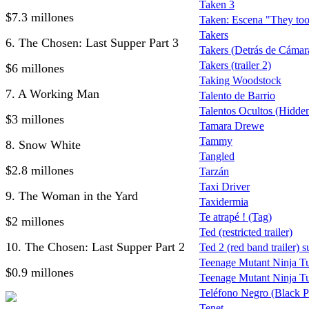
Taken 3
$7.3 millones
Taken: Escena "They too
Takers
6. The Chosen: Last Supper Part 3
Takers (Detrás de Cámar
Takers (trailer 2)
$6 millones
Taking Woodstock
7. A Working Man
Talento de Barrio
Talentos Ocultos (Hidden
$3 millones
Tamara Drewe
Tammy
8. Snow White
Tangled
$2.8 millones
Tarzán
Taxi Driver
9. The Woman in the Yard
Taxidermia
Te atrapé ! (Tag)
$2 millones
Ted (restricted trailer)
10. The Chosen: Last Supper Part 2
Ted 2 (red band trailer) s
Teenage Mutant Ninja Tu
$0.9 millones
Teenage Mutant Ninja Tu
Teléfono Negro (Black 
Tenet