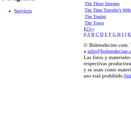
The Three Stooges
The Time Traveler's Wif
Services
The Tourist
The Town
1
2
3
›
»
#
A
B
C
D
E
F
G
H
I
J
K
© Boletodecine.com. T
a
info@boletodecine
Las fotos y materiale
respectivas productora
y se usan como materi
uso está prohibido.
Sit