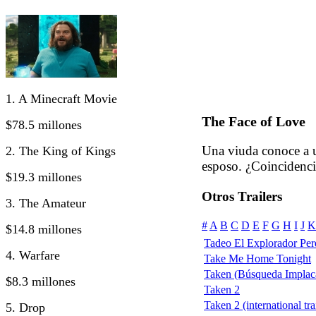
1. A Minecraft Movie
The Face of Love
$78.5 millones
Una viuda conoce a u
2. The King of Kings
esposo. ¿Coincidenci
$19.3 millones
Otros Trailers
3. The Amateur
#
A
B
C
D
E
F
G
H
I
J
K
$14.8 millones
Tadeo El Explorador Per
4. Warfare
Take Me Home Tonight
Taken (Búsqueda Implac
$8.3 millones
Taken 2
Taken 2 (international tra
5. Drop