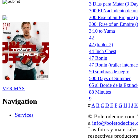
3 Días para Matar (3 Days
300 El Nacimiento de un
300 Rise of an Empire (tr
300: Rise of an Empire (t
3:10 to Yuma
42
42 (trailer 2)
44 Inch Chest
47 Ronin
47 Ronin (trailer internac
50 sombras de negro
500 Days of Summer
65 al Borde de la Extinc
VER MÁS
88 Minutes
9
Navigation
#
A
B
C
D
E
F
G
H
I
J
K
Services
© Boletodecine.com. T
a
info@boletodecine
Las fotos y materiale
respectivas productora