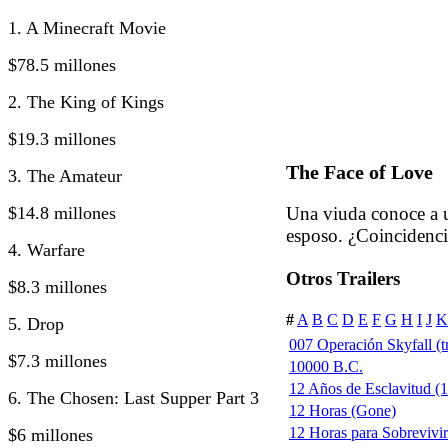
1. A Minecraft Movie
$78.5 millones
2. The King of Kings
$19.3 millones
The Face of Love
3. The Amateur
$14.8 millones
Una viuda conoce a u
esposo. ¿Coincidenci
4. Warfare
Otros Trailers
$8.3 millones
#
A
B
C
D
E
F
G
H
I
J
K
5. Drop
007 Operación Skyfall (tr
$7.3 millones
10000 B.C.
12 Años de Esclavitud (1
6. The Chosen: Last Supper Part 3
12 Horas (Gone)
12 Horas para Sobrevivi
$6 millones