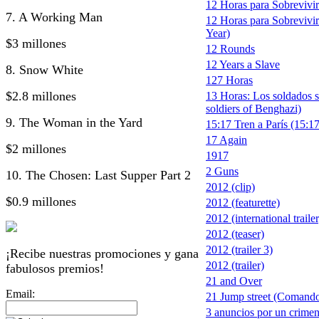
12 Horas para Sobrevivir 
7. A Working Man
12 Horas para Sobrevivir
Year)
$3 millones
12 Rounds
12 Years a Slave
8. Snow White
127 Horas
$2.8 millones
13 Horas: Los soldados s
soldiers of Benghazi)
9. The Woman in the Yard
15:17 Tren a París (15:17
17 Again
$2 millones
1917
2 Guns
10. The Chosen: Last Supper Part 2
2012 (clip)
$0.9 millones
2012 (featurette)
2012 (international trailer
2012 (teaser)
2012 (trailer 3)
¡Recibe nuestras promociones y gana
2012 (trailer)
fabulosos premios!
21 and Over
Email:
21 Jump street (Comando
3 anuncios por un crimen