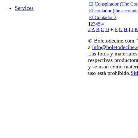
El Conspirador (The Con
Services
El contador (the accounta
El Contador 2
1
2
3
4
5
›
»
#
A
B
C
D
E
F
G
H
I
J
© Boletodecine.com. T
a
info@boletodecine
Las fotos y materiale
respectivas productora
y se usan como materi
uso está prohibido.
Sit