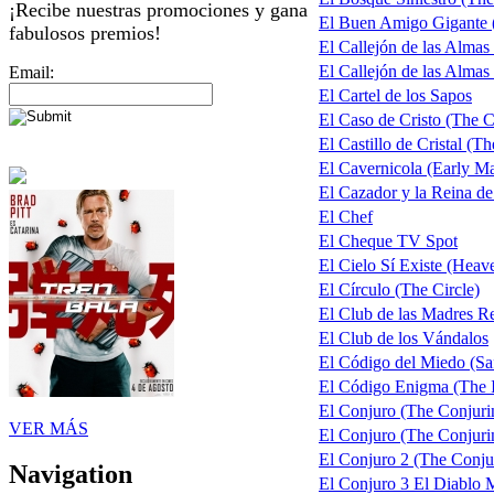
¡Recibe nuestras promociones y gana
El Buen Amigo Gigante
fabulosos premios!
El Callejón de las Almas
El Callejón de las Almas 
Email:
El Cartel de los Sapos
El Caso de Cristo (The C
El Castillo de Cristal (T
El Cavernicola (Early M
El Cazador y la Reina d
El Chef
El Cheque TV Spot
El Cielo Sí Existe (Heave
El Círculo (The Circle)
El Club de las Madres 
El Club de los Vándalos
El Código del Miedo (Sa
El Código Enigma (The 
El Conjuro (The Conjuri
VER MÁS
El Conjuro (The Conjurin
El Conjuro 2 (The Conju
Navigation
El Conjuro 3 El Diablo 