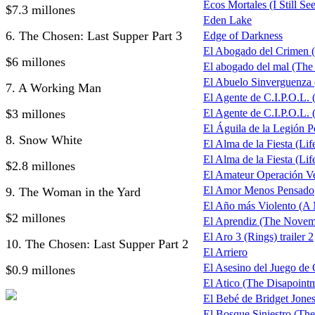
Ecos Mortales (I Still Se
$7.3 millones
Eden Lake
6. The Chosen: Last Supper Part 3
Edge of Darkness
El Abogado del Crimen 
$6 millones
El abogado del mal (The
El Abuelo Sinverguenza
7. A Working Man
El Agente de C.I.P.O.L.
$3 millones
El Agente de C.I.P.O.L. 
El Águila de la Legión P
8. Snow White
El Alma de la Fiesta (Life
El Alma de la Fiesta (Life
$2.8 millones
El Amateur Operación V
El Amor Menos Pensado
9. The Woman in the Yard
El Año más Violento (A 
$2 millones
El Aprendiz (The Nove
El Aro 3 (Rings) trailer 2
10. The Chosen: Last Supper Part 2
El Arriero
El Asesino del Juego de 
$0.9 millones
El Atico (The Disapoin
El Bebé de Bridget Jones
El Bosque Siniestro (The