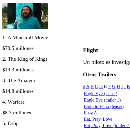
1. A Minecraft Movie
$78.5 millones
Flight
2. The King of Kings
Un piloto es investig
$19.3 millones
Otros Trailers
3. The Amateur
#
A
B
C
D
E
F
G
H
I
J
$14.8 millones
Eagle Eye (teaser)
Eagle Eye (trailer 1)
4. Warfare
Earth to Echo (teaser)
$8.3 millones
Easy A
Eat, Pray, Love
5. Drop
Eat, Pray, Love (trailer 2