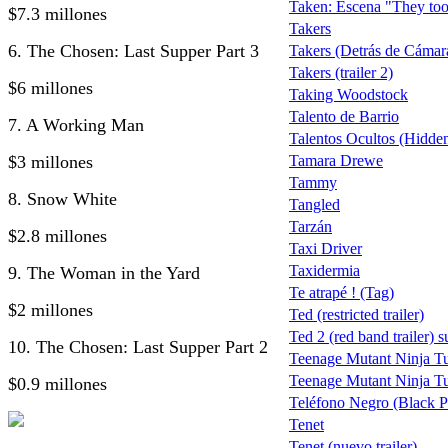
Taken: Escena "They too
$7.3 millones
Takers
6. The Chosen: Last Supper Part 3
Takers (Detrás de Cámar
Takers (trailer 2)
$6 millones
Taking Woodstock
Talento de Barrio
7. A Working Man
Talentos Ocultos (Hidden
$3 millones
Tamara Drewe
Tammy
8. Snow White
Tangled
Tarzán
$2.8 millones
Taxi Driver
Taxidermia
9. The Woman in the Yard
Te atrapé ! (Tag)
$2 millones
Ted (restricted trailer)
Ted 2 (red band trailer) s
10. The Chosen: Last Supper Part 2
Teenage Mutant Ninja Tu
Teenage Mutant Ninja Tu
$0.9 millones
Teléfono Negro (Black 
Tenet
Tenet (nuevo trailer)