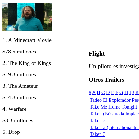
1. A Minecraft Movie
$78.5 millones
Flight
2. The King of Kings
Un piloto es investig
$19.3 millones
Otros Trailers
3. The Amateur
#
A
B
C
D
E
F
G
H
I
J
K
$14.8 millones
Tadeo El Explorador Per
Take Me Home Tonight
4. Warfare
Taken (Búsqueda Implac
$8.3 millones
Taken 2
Taken 2 (international tra
5. Drop
Taken 3