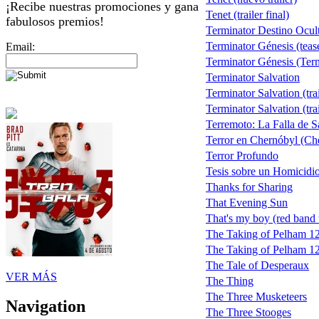
¡Recibe nuestras promociones y gana
Tenet (trailer final)
fabulosos premios!
Terminator Destino Ocul
Terminator Génesis (teas
Email:
Terminator Génesis (Term
Terminator Salvation
Terminator Salvation (trai
Terminator Salvation (trai
Terremoto: La Falla de 
Terror en Chernóbyl (Ch
Terror Profundo
Tesis sobre un Homicidi
Thanks for Sharing
That Evening Sun
That's my boy (red band t
The Taking of Pelham 1
The Taking of Pelham 123
The Tale of Desperaux
VER MÁS
The Thing
The Three Musketeers
Navigation
The Three Stooges