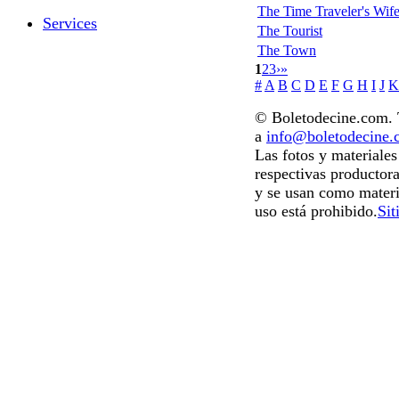
The Time Traveler's Wif
Services
The Tourist
The Town
1
2
3
›
»
#
A
B
C
D
E
F
G
H
I
J
K
© Boletodecine.com. T
a
info@boletodecine
Las fotos y materiale
respectivas productora
y se usan como materi
uso está prohibido.
Sit