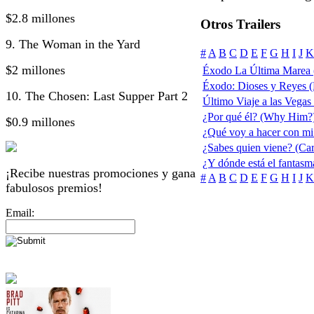
$2.8 millones
Otros Trailers
9. The Woman in the Yard
#
A
B
C
D
E
F
G
H
I
J
K
$2 millones
Éxodo La Última Marea 
Éxodo: Dioses y Reyes 
10. The Chosen: Last Supper Part 2
Último Viaje a las Vegas
¿Por qué él? (Why Him?
$0.9 millones
¿Qué voy a hacer con mi
¿Sabes quien viene? (Ca
¿Y dónde está el fantas
¡Recibe nuestras promociones y gana
#
A
B
C
D
E
F
G
H
I
J
K
fabulosos premios!
Email: