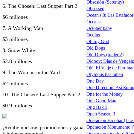
Obsesión (Serenity)
6. The Chosen: Last Supper Part 3
Obsessed
Ocean's 8: Las Estafador
$6 millones
Oceans
7. A Working Man
October baby
Oculus
$3 millones
Oh my God
Old Dogs
8. Snow White
Old Dogs (trailer 2)
$2.8 millones
Oldboy: Días de Vengan
Olé: El Viaje de Ferdinan
9. The Woman in the Yard
Olympus has fallen
One Day
$2 millones
One Direction: Así Somos
10. The Chosen: Last Supper Part 2
One for the Money
One Good Man
$0.9 millones
Ong Bak 3
Open Season 3
Operación Escobar (The I
¡Recibe nuestras promociones y gana
Operación Monumento 
fabulosos premios!
Operacion Overlord (Ove