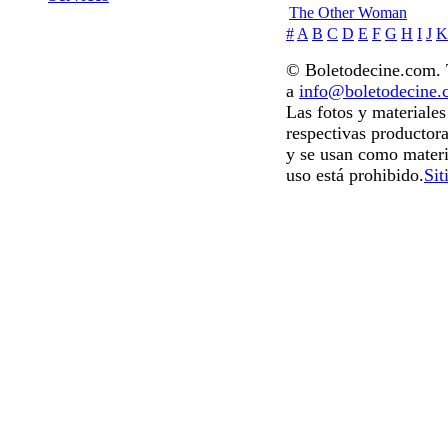
The Other Woman
#
A
B
C
D
E
F
G
H
I
J
K
© Boletodecine.com. T
a
info@boletodecine
Las fotos y materiale
respectivas productora
y se usan como materi
uso está prohibido.
Sit