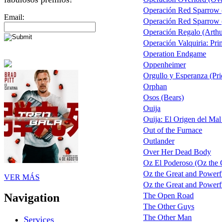
Operación Red Sparrow 
Email:
Operación Red Sparrow (
Operación Regalo (Arthu
Operación Valquiria: Pri
Operation Endgame
Oppenheimer
Orgullo y Esperanza (Pri
Orphan
Osos (Bears)
Ouija
Ouija: El Origen del Mal
Out of the Furnace
Outlander
Over Her Dead Body
Oz El Poderoso (Oz the G
Oz the Great and Powerf
VER MÁS
Oz the Great and Powerfu
The Open Road
Navigation
The Other Guys
The Other Man
Services