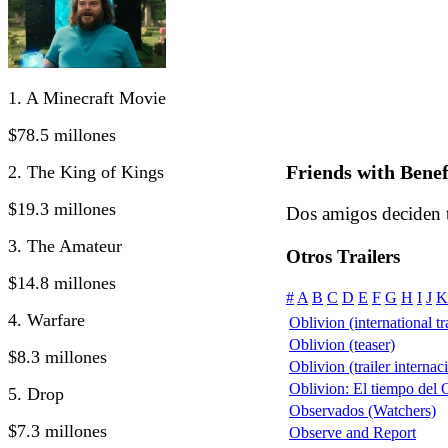
1. A Minecraft Movie
$78.5 millones
Friends with Benef
2. The King of Kings
$19.3 millones
Dos amigos deciden t
3. The Amateur
Otros Trailers
$14.8 millones
#
A
B
C
D
E
F
G
H
I
J
K
4. Warfare
Oblivion (international tra
Oblivion (teaser)
$8.3 millones
Oblivion (trailer internac
Oblivion: El tiempo del O
5. Drop
Observados (Watchers)
$7.3 millones
Observe and Report