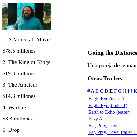
1. A Minecraft Movie
$78.5 millones
Going the Distanc
2. The King of Kings
Una pareja debe mante
$19.3 millones
Otros Trailers
3. The Amateur
#
A
B
C
D
E
F
G
H
I
J
$14.8 millones
Eagle Eye (teaser)
Eagle Eye (trailer 1)
4. Warfare
Earth to Echo (teaser)
$8.3 millones
Easy A
Eat, Pray, Love
5. Drop
Eat, Pray, Love (trailer 2