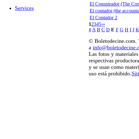
El Conspirador (The Con
Services
El contador (the accounta
El Contador 2
1
2
3
4
5
›
»
#
A
B
C
D
E
F
G
H
I
J
© Boletodecine.com. T
a
info@boletodecine
Las fotos y materiale
respectivas productora
y se usan como materi
uso está prohibido.
Sit