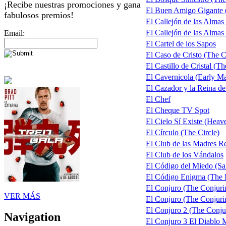
¡Recibe nuestras promociones y gana
El Buen Amigo Gigante
fabulosos premios!
El Callejón de las Almas
El Callejón de las Almas 
Email:
El Cartel de los Sapos
El Caso de Cristo (The C
El Castillo de Cristal (T
El Cavernicola (Early M
El Cazador y la Reina d
El Chef
El Cheque TV Spot
El Cielo Sí Existe (Heave
El Círculo (The Circle)
El Club de las Madres 
El Club de los Vándalos
El Código del Miedo (Sa
El Código Enigma (The 
El Conjuro (The Conjuri
VER MÁS
El Conjuro (The Conjurin
El Conjuro 2 (The Conju
Navigation
El Conjuro 3 El Diablo 