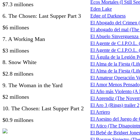
Ecos Mortales (I Still Se
$7.3 millones
Eden Lake
6. The Chosen: Last Supper Part 3
Edge of Darkness
El Abogado del Crimen 
$6 millones
El abogado del mal (The
El Abuelo Sinverguenza
7. A Working Man
El Agente de C.I.P.O.L.
$3 millones
El Agente de C.I.P.O.L. 
El Águila de la Legión P
8. Snow White
El Alma de la Fiesta (Life
El Alma de la Fiesta (Life
$2.8 millones
El Amateur Operación V
El Amor Menos Pensado
9. The Woman in the Yard
El Año más Violento (A 
$2 millones
El Aprendiz (The Nove
El Aro 3 (Rings) trailer 2
10. The Chosen: Last Supper Part 2
El Arriero
El Asesino del Juego de 
$0.9 millones
El Atico (The Disapoin
El Bebé de Bridget Jones
El Bosque Siniestro (The