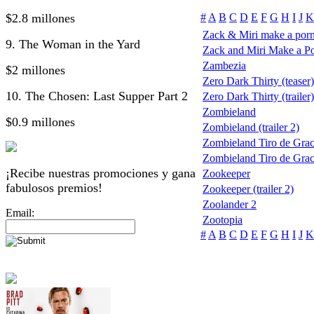
$2.8 millones
#
A
B
C
D
E
F
G
H
I
J
K
Zack & Miri make a por
9. The Woman in the Yard
Zack and Miri Make a P
Zambezia
$2 millones
Zero Dark Thirty (teaser)
10. The Chosen: Last Supper Part 2
Zero Dark Thirty (trailer)
Zombieland
$0.9 millones
Zombieland (trailer 2)
Zombieland Tiro de Grac
Zombieland Tiro de Gra
¡Recibe nuestras promociones y gana
Zookeeper
fabulosos premios!
Zookeeper (trailer 2)
Zoolander 2
Email:
Zootopia
#
A
B
C
D
E
F
G
H
I
J
K