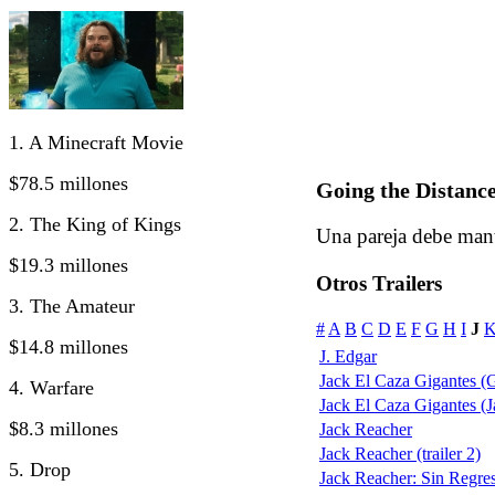
1. A Minecraft Movie
$78.5 millones
Going the Distanc
2. The King of Kings
Una pareja debe mante
$19.3 millones
Otros Trailers
3. The Amateur
#
A
B
C
D
E
F
G
H
I
J
$14.8 millones
J. Edgar
Jack El Caza Gigantes (G
4. Warfare
Jack El Caza Gigantes (Ja
$8.3 millones
Jack Reacher
Jack Reacher (trailer 2)
5. Drop
Jack Reacher: Sin Regreso