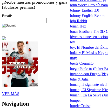
¡Recibe nuestras promociones y gana
John Wick: Otro día para
fabulosos premios!
Johnny English 3.0
Johnny English Reborn
Email:
Jojo Rabbit
Jonah Hex
Jonas Brothers The 3D C
Jóvenes titanes en acción
Joy
Joy: El Nombre del Éxit
Judas y El Mesías Negro
Judy
Juega Conmigo
Juego Perfecto (Poker Fa
Jugando con Fuego (Play
Julie & Julia
Jumanji 2 siguiente nivel
Jumanji El Siguiente Niv
VER MÁS
Jumanji En La Selva (Ju
Jumper
Navigation
Jungle Cruise