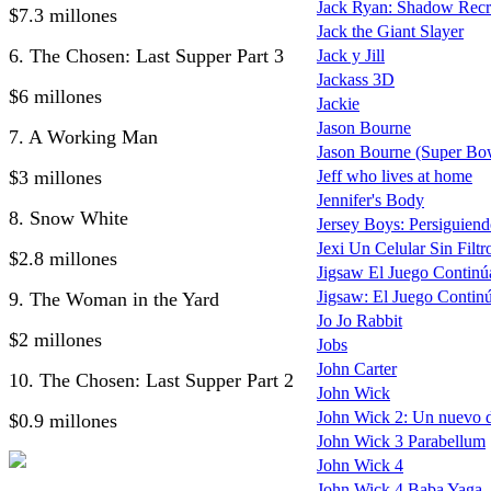
Jack Ryan: Shadow Recr
$7.3 millones
Jack the Giant Slayer
6. The Chosen: Last Supper Part 3
Jack y Jill
Jackass 3D
$6 millones
Jackie
Jason Bourne
7. A Working Man
Jason Bourne (Super Bo
$3 millones
Jeff who lives at home
Jennifer's Body
8. Snow White
Jersey Boys: Persiguiend
Jexi Un Celular Sin Filtr
$2.8 millones
Jigsaw El Juego Continú
Jigsaw: El Juego Continú
9. The Woman in the Yard
Jo Jo Rabbit
$2 millones
Jobs
John Carter
10. The Chosen: Last Supper Part 2
John Wick
John Wick 2: Un nuevo d
$0.9 millones
John Wick 3 Parabellum
John Wick 4
John Wick 4 Baba Yaga