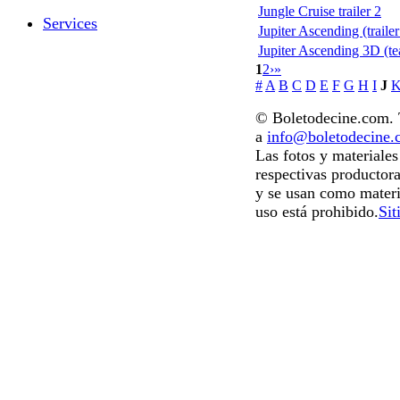
Jungle Cruise trailer 2
Services
Jupiter Ascending (trailer
Jupiter Ascending 3D (te
1
2
›
»
#
A
B
C
D
E
F
G
H
I
J
© Boletodecine.com. T
a
info@boletodecine
Las fotos y materiale
respectivas productora
y se usan como materi
uso está prohibido.
Sit