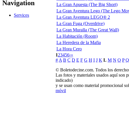
Navigation
La Gran Apuesta (The Big Short)
La Gran Aventura Lego (The Lego Mov
Services
La Gran Aventura LEGO® 2
La Gran Fuga (Overdrive)
La Gran Muralla (The Great Wall)
La Habitación (Room)
La Heredera de la Mafia
La Hora Cero
1
2
3
4
5
6
›
»
#
A
B
C
D
E
F
G
H
I
J
K
L
M
N
O
P
Q
© Boletodecine.com. Todos los derechos
Las fotos y materiales usados aquí son p
indicado)
y se usan como material promocional sol
móvil