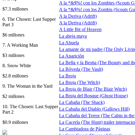
A la *&$%! con los Zombies (Scouts G
$7.3 millones
A la *&$%! con los Zombis (Scouts Gu
A la Deriva (Adrift)
6. The Chosen: Last Supper
A la Deriva (Adrift)
Part 3
A Little Bit of Heaven
$6 millones
La abeja maya
La Abuela
7. A Working Man
La amante de mi padre (The Only Livi
$3 millones
La Aparición
La Bella y la Bestia (The Beauty and th
8. Snow White
La Bóveda (The Vault)
$2.8 millones
La Bruja
La Bruja (The Witch)
9. The Woman in the Yard
La Bruja de Blair (The Blair Witch)
La Bruja del Bosque (Ghost House)
$2 millones
La Cabaña (The Shack)
10. The Chosen: Last Supper
La Cabaña del Diablo (Gallows Hill)
Part 2
La Cabaña del Terror (The Cabin in th
$0.9 millones
La Cacería (The Hunt) trailer internacio
La Cambiadora de Páginas