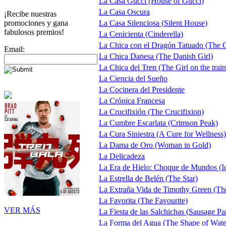
La Casa Gucci (House of Gucci)
La Casa Oscura
¡Recibe nuestras
promociones y gana
La Casa Silenciosa (Silent House)
fabulosos premios!
La Cenicienta (Cinderella)
La Chica con el Dragón Tatuado (The G
Email:
La Chica Danesa (The Danish Girl)
La Chica del Tren (The Girl on the train
La Ciencia del Sueño
La Cocinera del Presidente
La Crónica Francesa
La Crucifixión (The Crucifixion)
La Cumbre Escarlata (Crimson Peak)
La Cura Siniestra (A Cure for Wellness)
La Dama de Oro (Woman in Gold)
La Delicadeza
La Era de Hielo: Choque de Mundos (Ic
La Estrella de Belén (The Star)
La Extraña Vida de Timothy Green (Th
La Favorita (The Favourite)
VER MÁS
La Fiesta de las Salchichas (Sausage Pa
La Forma del Agua (The Shape of Wate