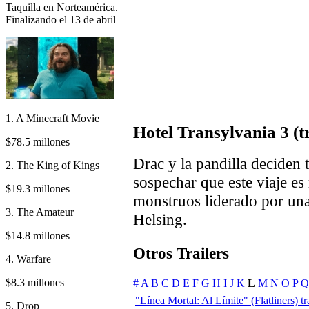
Taquilla en Norteamérica.
Finalizando el 13 de abril
1. A Minecraft Movie
Hotel Transylvania 3 (tr
$78.5 millones
Drac y la pandilla deciden 
2. The King of Kings
sospechar que este viaje es
$19.3 millones
monstruos liderado por una
3. The Amateur
Helsing.
$14.8 millones
Otros Trailers
4. Warfare
$8.3 millones
#
A
B
C
D
E
F
G
H
I
J
K
L
M
N
O
P
Q
"Línea Mortal: Al Límite" (Flatliners) tra
5. Drop