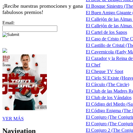
¡Recibe nuestras promociones y gana
El Bosque Siniestro (The
fabulosos premios!
El Buen Amigo Gigante
El Callejón de las Almas
Email:
El Callejón de las Almas 
El Cartel de los Sapos
El Caso de Cristo (The C
El Castillo de Cristal (T
El Cavernicola (Early M
El Cazador y la Reina d
El Chef
El Cheque TV Spot
El Cielo Sí Existe (Heave
El Círculo (The Circle)
El Club de las Madres 
El Club de los Vándalos
El Código del Miedo (Sa
El Código Enigma (The 
El Conjuro (The Conjuri
VER MÁS
El Conjuro (The Conjurin
Navigation
El Conjuro 2 (The Conju