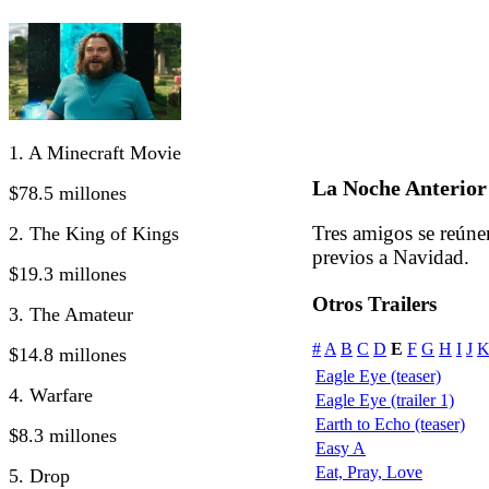
1. A Minecraft Movie
La Noche Anterior
$78.5 millones
Tres amigos se reúne
2. The King of Kings
previos a Navidad.
$19.3 millones
Otros Trailers
3. The Amateur
#
A
B
C
D
E
F
G
H
I
J
$14.8 millones
Eagle Eye (teaser)
4. Warfare
Eagle Eye (trailer 1)
Earth to Echo (teaser)
$8.3 millones
Easy A
Eat, Pray, Love
5. Drop