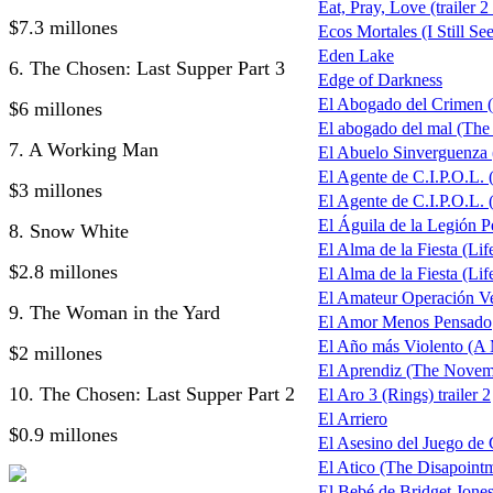
Eat, Pray, Love (trailer 2
$7.3 millones
Ecos Mortales (I Still Se
Eden Lake
6. The Chosen: Last Supper Part 3
Edge of Darkness
El Abogado del Crimen 
$6 millones
El abogado del mal (The
7. A Working Man
El Abuelo Sinverguenza
El Agente de C.I.P.O.L.
$3 millones
El Agente de C.I.P.O.L. 
El Águila de la Legión P
8. Snow White
El Alma de la Fiesta (Life
$2.8 millones
El Alma de la Fiesta (Life
El Amateur Operación V
9. The Woman in the Yard
El Amor Menos Pensado
El Año más Violento (A 
$2 millones
El Aprendiz (The Nove
10. The Chosen: Last Supper Part 2
El Aro 3 (Rings) trailer 2
El Arriero
$0.9 millones
El Asesino del Juego de 
El Atico (The Disapoin
El Bebé de Bridget Jones