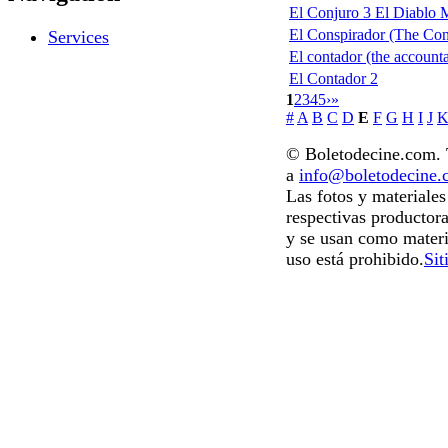
El Conjuro 3 El Diablo 
El Conspirador (The Con
Services
El contador (the accounta
El Contador 2
1
2
3
4
5
›
»
#
A
B
C
D
E
F
G
H
I
J
© Boletodecine.com. T
a
info@boletodecine
Las fotos y materiale
respectivas productora
y se usan como materi
uso está prohibido.
Sit