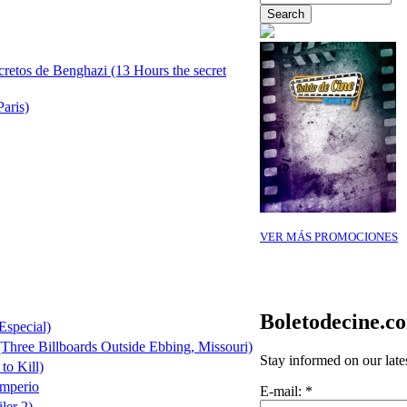
cretos de Benghazi (13 Hours the secret
Paris)
VER MÁS PROMOCIONES
Boletodecine.c
Especial)
(Three Billboards Outside Ebbing, Missouri)
Stay informed on our late
to Kill)
Imperio
E-mail:
*
ler 2)