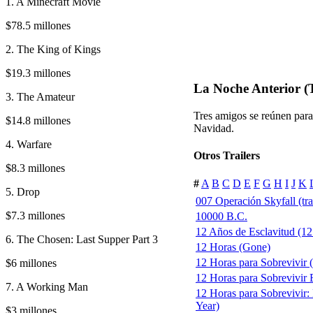
1. A Minecraft Movie
$78.5 millones
2. The King of Kings
$19.3 millones
La Noche Anterior (
3. The Amateur
Tres amigos se reúnen para
$14.8 millones
Navidad.
4. Warfare
Otros Trailers
$8.3 millones
#
A
B
C
D
E
F
G
H
I
J
K
5. Drop
007 Operación Skyfall (trai
$7.3 millones
10000 B.C.
12 Años de Esclavitud (12 
6. The Chosen: Last Supper Part 3
12 Horas (Gone)
12 Horas para Sobrevivir
$6 millones
12 Horas para Sobrevivir E
7. A Working Man
12 Horas para Sobrevivir:
Year)
$3 millones