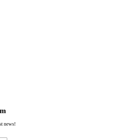
om
st news!