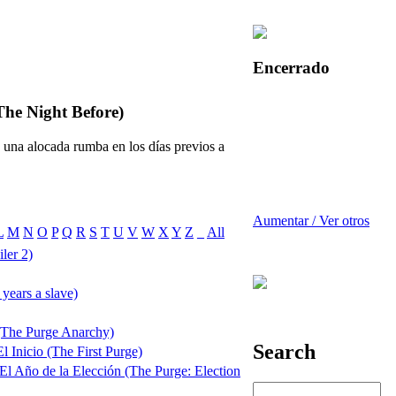
Encerrado
The Night Before)
 una alocada rumba en los días previos a
Aumentar / Ver otros
L
M
N
O
P
Q
R
S
T
U
V
W
X
Y
Z
_
All
ler 2)
years a slave)
 (The Purge Anarchy)
Search
l Inicio (The First Purge)
 El Año de la Elección (The Purge: Election