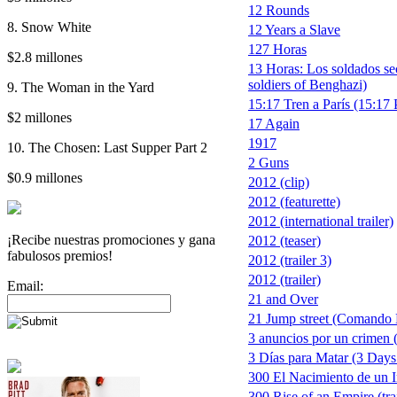
12 Rounds
8. Snow White
12 Years a Slave
127 Horas
$2.8 millones
13 Horas: Los soldados se
soldiers of Benghazi)
9. The Woman in the Yard
15:17 Tren a París (15:17 
$2 millones
17 Again
1917
10. The Chosen: Last Supper Part 2
2 Guns
$0.9 millones
2012 (clip)
2012 (featurette)
2012 (international trailer)
¡Recibe nuestras promociones y gana
2012 (teaser)
fabulosos premios!
2012 (trailer 3)
2012 (trailer)
Email:
21 and Over
21 Jump street (Comando 
3 anuncios por un crimen 
3 Días para Matar (3 Days 
300 El Nacimiento de un 
300 Rise of an Empire (trai