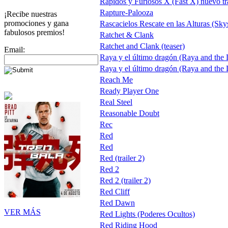
Rápidos y Furiosos X (Fast X) nuevo tra
Rapture-Palooza
¡Recibe nuestras
promociones y gana
Rascacielos Rescate en las Alturas (Sky
fabulosos premios!
Ratchet & Clank
Ratchet and Clank (teaser)
Email:
Raya y el último dragón (Raya and the
Raya y el último dragón (Raya and the
Reach Me
Ready Player One
Real Steel
Reasonable Doubt
Rec
Red
Red
Red (trailer 2)
Red 2
Red 2 (trailer 2)
Red Cliff
Red Dawn
VER MÁS
Red Lights (Poderes Ocultos)
Red Riding Hood