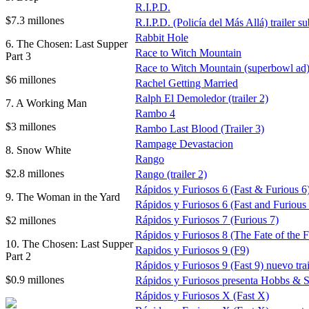
R.I.P.D.
$7.3 millones
R.I.P.D. (Policía del Más Allá) trailer su
Rabbit Hole
6. The Chosen: Last Supper
Race to Witch Mountain
Part 3
Race to Witch Mountain (superbowl ad
$6 millones
Rachel Getting Married
Ralph El Demoledor (trailer 2)
7. A Working Man
Rambo 4
$3 millones
Rambo Last Blood (Trailer 3)
Rampage Devastacion
8. Snow White
Rango
$2.8 millones
Rango (trailer 2)
Rápidos y Furiosos 6 (Fast & Furious 6
9. The Woman in the Yard
Rápidos y Furiosos 6 (Fast and Furious 6)
Rápidos y Furiosos 7 (Furious 7)
$2 millones
Rápidos y Furiosos 8 (The Fate of the F
10. The Chosen: Last Supper
Rapidos y Furiosos 9 (F9)
Part 2
Rápidos y Furiosos 9 (Fast 9) nuevo trai
$0.9 millones
Rápidos y Furiosos presenta Hobbs & 
Rápidos y Furiosos X (Fast X)