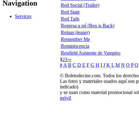
Navigation
Red Social (Trailer)
Red State
Services
Red Tails
Regresa a mí (Ben is Back)
Reinas (teaser)
Remember Me
Reminiscencia
Renfield Asistente de Vampiro
1
2
3
›
»
#
A
B
C
D
E
F
G
H
I
J
K
L
M
N
O
P
Q
© Boletodecine.com. Todos los derechos
Las fotos y materiales usados aquí son p
indicado)
y se usan como material promocional sol
móvil