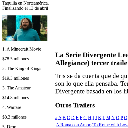
Taquilla en Norteamérica.
Finalizando el 13 de abril
1. A Minecraft Movie
La Serie Divergente Lea
$78.5 millones
Allegiance) tercer traile
2. The King of Kings
Tris se da cuenta que de qu
$19.3 millones
son lo que ella pensaba. Te
3. The Amateur
Divergente basada en los l
$14.8 millones
Otros Trailers
4. Warfare
$8.3 millones
#
A
B
C
D
E
F
G
H
I
J
K
L
M
N
O
P
Q
A Roma con Amor (To Rome with Lov
5. Drop