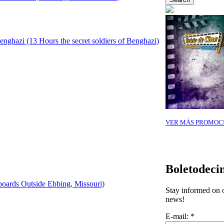
enghazi (13 Hours the secret soldiers of Benghazi)
VER MÁS PROMOC
Boletodeci
boards Outside Ebbing, Missouri)
Stay informed on o
news!
E-mail:
*