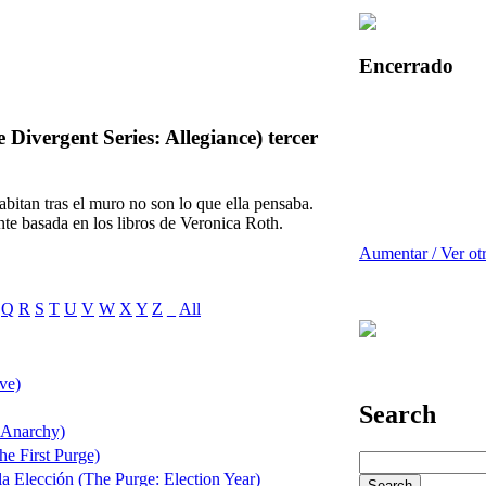
Encerrado
 Divergent Series: Allegiance) tercer
abitan tras el muro no son lo que ella pensaba.
nte basada en los libros de Veronica Roth.
Aumentar / Ver ot
Q
R
S
T
U
V
W
X
Y
Z
_
All
ve)
Search
 Anarchy)
he First Purge)
la Elección (The Purge: Election Year)