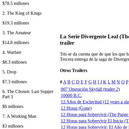
$78.5 millones
2. The King of Kings
$19.3 millones
3. The Amateur
La Serie Divergente Leal (The
trailer
$14.8 millones
4. Warfare
Tris se da cuenta que de que los que h
Tercera entrega de la saga de Diverge
$8.3 millones
Otros Trailers
5. Drop
$7.3 millones
#
A
B
C
D
E
F
G
H
I
J
K
L
M
N
O
P
007 Operación Skyfall (trailer 2)
6. The Chosen: Last Supper
10000 B.C.
Part 3
12 Años de Esclavitud (12 years a sla
$6 millones
12 Horas (Gone)
12 Horas para Sobrevivir (The Purge
7. A Working Man
12 Horas para Sobrevivir El Inicio (T
$3 millones
12 Horas para Sobrevivir: El Año de 