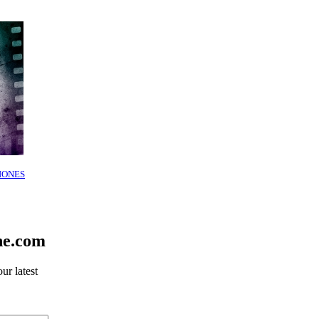
IONES
ne.com
ur latest