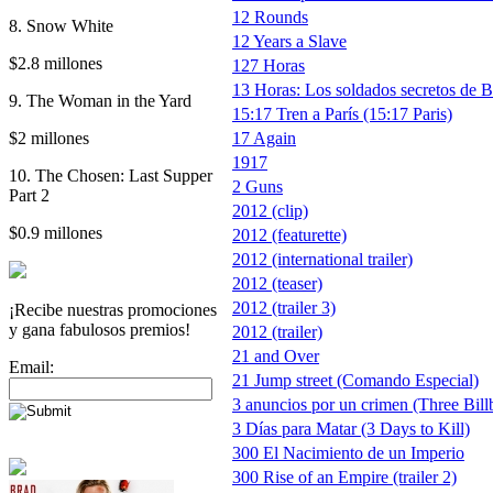
12 Rounds
8. Snow White
12 Years a Slave
$2.8 millones
127 Horas
13 Horas: Los soldados secretos de B
9. The Woman in the Yard
15:17 Tren a París (15:17 Paris)
$2 millones
17 Again
1917
10. The Chosen: Last Supper
2 Guns
Part 2
2012 (clip)
$0.9 millones
2012 (featurette)
2012 (international trailer)
2012 (teaser)
2012 (trailer 3)
¡Recibe nuestras promociones
y gana fabulosos premios!
2012 (trailer)
21 and Over
Email:
21 Jump street (Comando Especial)
3 anuncios por un crimen (Three Bill
3 Días para Matar (3 Days to Kill)
300 El Nacimiento de un Imperio
300 Rise of an Empire (trailer 2)