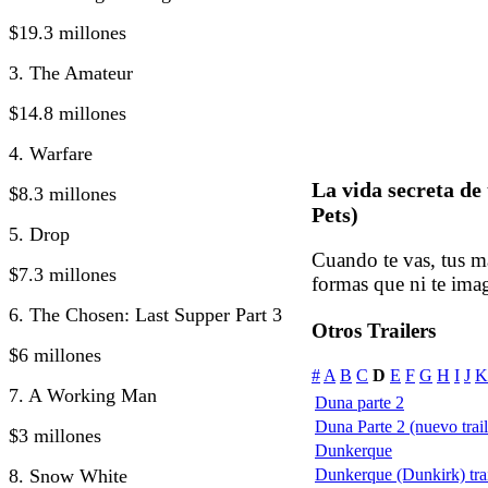
$19.3 millones
3. The Amateur
$14.8 millones
4. Warfare
La vida secreta de
$8.3 millones
Pets)
5. Drop
Cuando te vas, tus m
$7.3 millones
formas que ni te ima
6. The Chosen: Last Supper Part 3
Otros Trailers
$6 millones
#
A
B
C
D
E
F
G
H
I
J
K
7. A Working Man
Duna parte 2
Duna Parte 2 (nuevo trail
$3 millones
Dunkerque
8. Snow White
Dunkerque (Dunkirk) trai