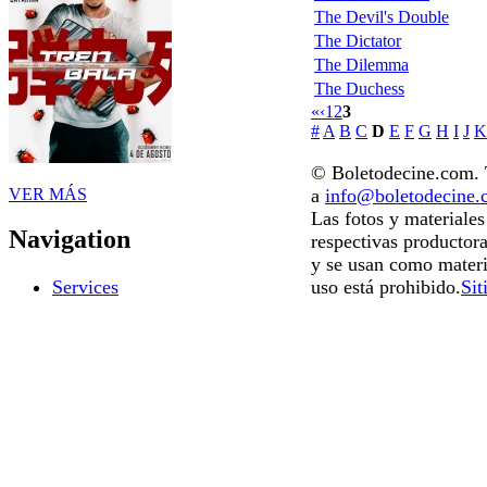
The Devil's Double
The Dictator
The Dilemma
The Duchess
«
‹
1
2
3
#
A
B
C
D
E
F
G
H
I
J
K
© Boletodecine.com. T
VER MÁS
a
info@boletodecine
Las fotos y materiale
Navigation
respectivas productora
y se usan como materi
uso está prohibido.
Sit
Services