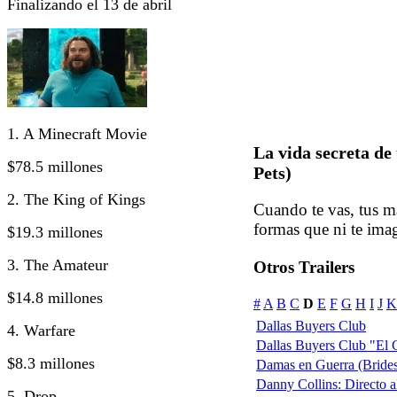
Finalizando el 13 de abril
1. A Minecraft Movie
La vida secreta de
$78.5 millones
Pets)
2. The King of Kings
Cuando te vas, tus m
formas que ni te ima
$19.3 millones
3. The Amateur
Otros Trailers
$14.8 millones
#
A
B
C
D
E
F
G
H
I
J
K
Dallas Buyers Club
4. Warfare
Dallas Buyers Club "El 
$8.3 millones
Damas en Guerra (Bride
Danny Collins: Directo 
5. Drop