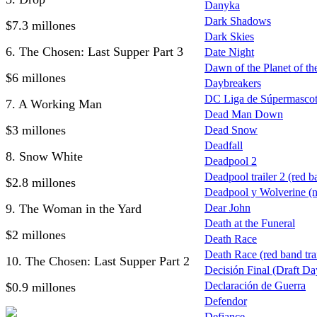
Danyka
Dark Shadows
$7.3 millones
Dark Skies
6. The Chosen: Last Supper Part 3
Date Night
Dawn of the Planet of the
$6 millones
Daybreakers
DC Liga de Súpermascot
7. A Working Man
Dead Man Down
$3 millones
Dead Snow
Deadfall
8. Snow White
Deadpool 2
Deadpool trailer 2 (red b
$2.8 millones
Deadpool y Wolverine (nu
9. The Woman in the Yard
Dear John
Death at the Funeral
$2 millones
Death Race
Death Race (red band trai
10. The Chosen: Last Supper Part 2
Decisión Final (Draft Da
Declaración de Guerra
$0.9 millones
Defendor
Defiance