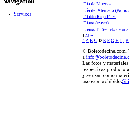
Navigation
Dia de Muertos
Día del Atentado (Patrio
Services
Diablo Rojo PTY
Diana (teaser)
Diana: El Secreto de una
1
2
3
›
»
#
A
B
C
D
E
F
G
H
I
J
K
© Boletodecine.com. T
a
info@boletodecine
Las fotos y materiale
respectivas productora
y se usan como materi
uso está prohibido.
Sit