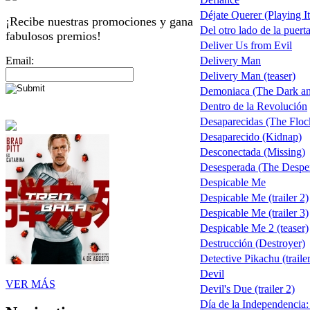
Déjate Querer (Playing I
¡Recibe nuestras promociones y gana
Del otro lado de la puert
fabulosos premios!
Deliver Us from Evil
Email:
Delivery Man
Delivery Man (teaser)
Demoniaca (The Dark an
Dentro de la Revolución
Desaparecidas (The Floc
Desaparecido (Kidnap)
Desconectada (Missing)
Desesperada (The Despe
Despicable Me
Despicable Me (trailer 2)
Despicable Me (trailer 3)
Despicable Me 2 (teaser)
Destrucción (Destroyer)
Detective Pikachu (trailer
Devil
VER MÁS
Devil's Due (trailer 2)
Día de la Independencia