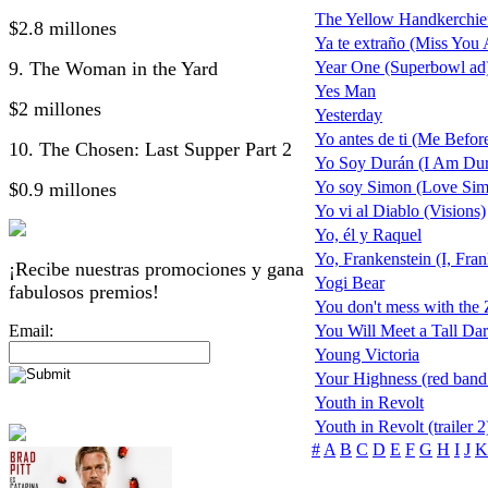
The Yellow Handkerchie
$2.8 millones
Ya te extraño (Miss You 
9. The Woman in the Yard
Year One (Superbowl ad
Yes Man
$2 millones
Yesterday
Yo antes de ti (Me Befor
10. The Chosen: Last Supper Part 2
Yo Soy Durán (I Am Du
Yo soy Simon (Love Si
$0.9 millones
Yo vi al Diablo (Visions)
Yo, él y Raquel
Yo, Frankenstein (I, Fran
¡Recibe nuestras promociones y gana
Yogi Bear
fabulosos premios!
You don't mess with the
Email:
You Will Meet a Tall Dar
Young Victoria
Your Highness (red band t
Youth in Revolt
Youth in Revolt (trailer 2
#
A
B
C
D
E
F
G
H
I
J
K