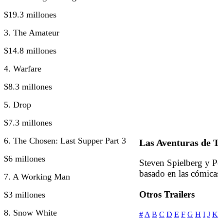
$19.3 millones
3. The Amateur
$14.8 millones
4. Warfare
$8.3 millones
5. Drop
$7.3 millones
6. The Chosen: Last Supper Part 3
Las Aventuras de T
$6 millones
Steven Spielberg y P
basado en las cómica
7. A Working Man
Otros Trailers
$3 millones
8. Snow White
#
A
B
C
D
E
F
G
H
I
J
K