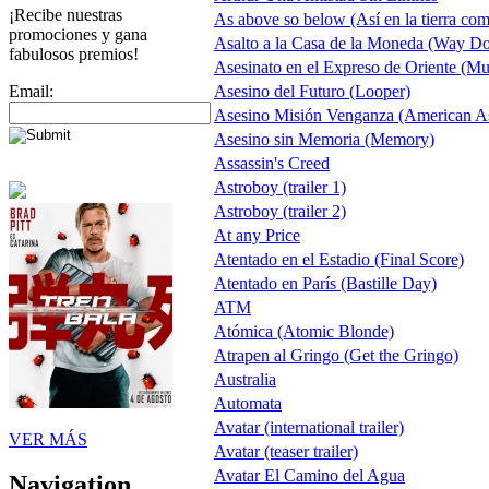
¡Recibe nuestras
As above so below (Así en la tierra com
promociones y gana
Asalto a la Casa de la Moneda (Way D
fabulosos premios!
Asesinato en el Expreso de Oriente (Mu
Email:
Asesino del Futuro (Looper)
Asesino Misión Venganza (American As
Asesino sin Memoria (Memory)
Assassin's Creed
Astroboy (trailer 1)
Astroboy (trailer 2)
At any Price
Atentado en el Estadio (Final Score)
Atentado en París (Bastille Day)
ATM
Atómica (Atomic Blonde)
Atrapen al Gringo (Get the Gringo)
Australia
Automata
Avatar (international trailer)
VER MÁS
Avatar (teaser trailer)
Avatar El Camino del Agua
Navigation