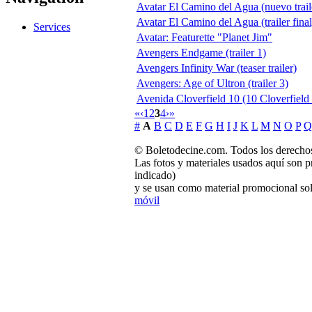
Avatar El Camino del Agua (nuevo trail
Avatar El Camino del Agua (trailer final
Services
Avatar: Featurette "Planet Jim"
Avengers Endgame (trailer 1)
Avengers Infinity War (teaser trailer)
Avengers: Age of Ultron (trailer 3)
Avenida Cloverfield 10 (10 Cloverfield
«
‹
1
2
3
4
›
»
#
A
B
C
D
E
F
G
H
I
J
K
L
M
N
O
P
Q
© Boletodecine.com. Todos los derechos
Las fotos y materiales usados aquí son p
indicado)
y se usan como material promocional sol
móvil