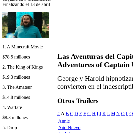
Finalizando el 13 de abril
1. A Minecraft Movie
Las Aventuras del Capi
$78.5 millones
Adventures of Captain
2. The King of Kings
$19.3 millones
George y Harold hipnotizan
convierten en el indescripti
3. The Amateur
$14.8 millones
Otros Trailers
4. Warfare
#
A
B
C
D
E
F
G
H
I
J
K
L
M
N
O
P
Q
$8.3 millones
Annie
5. Drop
Año Nuevo