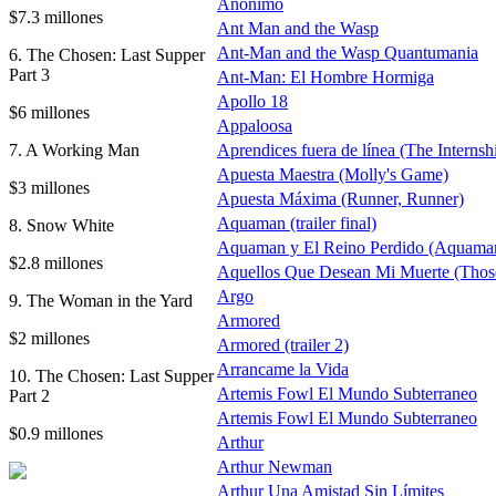
Anónimo
$7.3 millones
Ant Man and the Wasp
Ant-Man and the Wasp Quantumania
6. The Chosen: Last Supper
Part 3
Ant-Man: El Hombre Hormiga
Apollo 18
$6 millones
Appaloosa
7. A Working Man
Aprendices fuera de línea (The Internsh
Apuesta Maestra (Molly's Game)
$3 millones
Apuesta Máxima (Runner, Runner)
Aquaman (trailer final)
8. Snow White
Aquaman y El Reino Perdido (Aquaman
$2.8 millones
Aquellos Que Desean Mi Muerte (Thos
Argo
9. The Woman in the Yard
Armored
$2 millones
Armored (trailer 2)
Arrancame la Vida
10. The Chosen: Last Supper
Artemis Fowl El Mundo Subterraneo
Part 2
Artemis Fowl El Mundo Subterraneo
$0.9 millones
Arthur
Arthur Newman
Arthur Una Amistad Sin Límites