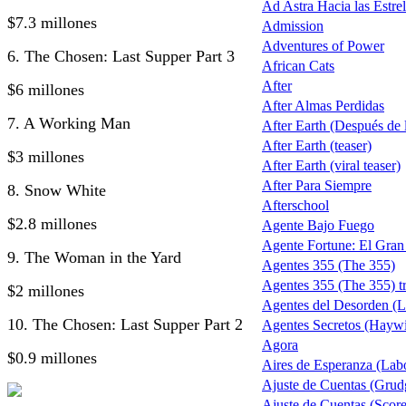
Ad Astra Hacia las Estrel
$7.3 millones
Admission
Adventures of Power
6. The Chosen: Last Supper Part 3
African Cats
After
$6 millones
After Almas Perdidas
7. A Working Man
After Earth (Después de la
After Earth (teaser)
$3 millones
After Earth (viral teaser)
After Para Siempre
8. Snow White
Afterschool
$2.8 millones
Agente Bajo Fuego
Agente Fortune: El Gra
9. The Woman in the Yard
Agentes 355 (The 355)
Agentes 355 (The 355) tr
$2 millones
Agentes del Desorden (L
10. The Chosen: Last Supper Part 2
Agentes Secretos (Haywi
Agora
$0.9 millones
Aires de Esperanza (Lab
Ajuste de Cuentas (Grud
Ajuste de Cuentas (Score 