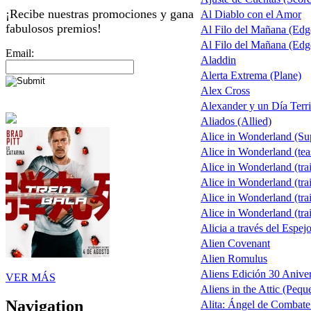
¡Recibe nuestras promociones y gana
Al Diablo con el Amor
fabulosos premios!
Al Filo del Mañana (Ed
Al Filo del Mañana (Ed
Email:
Aladdin
Alerta Extrema (Plane)
Alex Cross
Alexander y un Día Terri
Aliados (Allied)
Alice in Wonderland (S
Alice in Wonderland (tea
Alice in Wonderland (trai
Alice in Wonderland (trai
Alice in Wonderland (trai
Alice in Wonderland (trai
Alicia a través del Espej
Alien Covenant
Alien Romulus
Aliens Edición 30 Aniver
VER MÁS
Aliens in the Attic (Pequ
Navigation
Alita: Ángel de Combate 