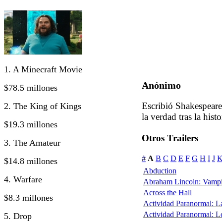
1. A Minecraft Movie
Anónimo
$78.5 millones
Escribió Shakespeare 
2. The King of Kings
la verdad tras la histo
$19.3 millones
Otros Trailers
3. The Amateur
#
A
B
C
D
E
F
G
H
I
J
$14.8 millones
Abduction
4. Warfare
Abraham Lincoln: Vampi
Across the Hall
$8.3 millones
Actividad Paranormal: 
Actividad Paranormal: 
5. Drop