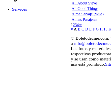
All About Steve
All Good Things
Services
Alma Salvaje (Wild)
Almas Pasajeras
1
2
3
4
›
»
#
A
B
C
D
E
F
G
H
I
J
© Boletodecine.com. T
a
info@boletodecine
Las fotos y materiale
respectivas productora
y se usan como materi
uso está prohibido.
Sit