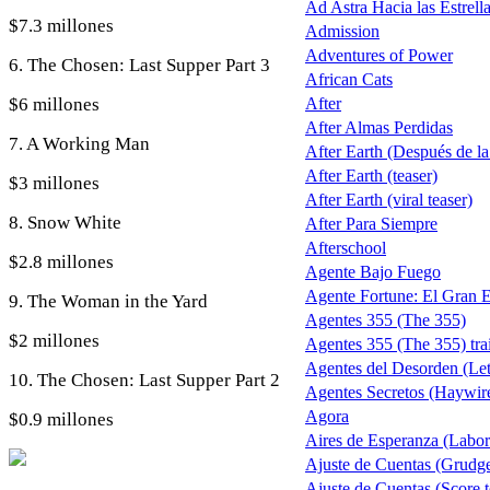
Ad Astra Hacia las Estrell
$7.3 millones
Admission
Adventures of Power
6. The Chosen: Last Supper Part 3
African Cats
$6 millones
After
After Almas Perdidas
7. A Working Man
After Earth (Después de la 
After Earth (teaser)
$3 millones
After Earth (viral teaser)
8. Snow White
After Para Siempre
Afterschool
$2.8 millones
Agente Bajo Fuego
Agente Fortune: El Gran 
9. The Woman in the Yard
Agentes 355 (The 355)
$2 millones
Agentes 355 (The 355) trai
Agentes del Desorden (Let
10. The Chosen: Last Supper Part 2
Agentes Secretos (Haywir
Agora
$0.9 millones
Aires de Esperanza (Labo
Ajuste de Cuentas (Grudg
Ajuste de Cuentas (Score t