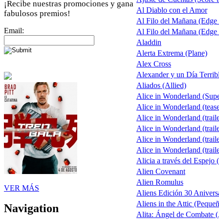
¡Recibe nuestras promociones y gana
Al Diablo con el Amor
fabulosos premios!
Al Filo del Mañana (Edge
Email:
Al Filo del Mañana (Edge
Aladdin
Alerta Extrema (Plane)
Alex Cross
Alexander y un Día Terrib
Aliados (Allied)
Alice in Wonderland (Sup
Alice in Wonderland (tease
Alice in Wonderland (traile
Alice in Wonderland (traile
Alice in Wonderland (traile
Alice in Wonderland (traile
Alicia a través del Espejo 
Alien Covenant
Alien Romulus
VER MÁS
Aliens Edición 30 Anivers
Aliens in the Attic (Peque
Navigation
Alita: Ángel de Combate (A