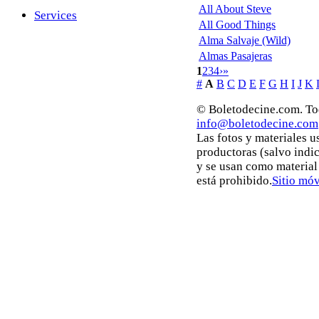
All About Steve
Services
All Good Things
Alma Salvaje (Wild)
Almas Pasajeras
1
2
3
4
›
»
#
A
B
C
D
E
F
G
H
I
J
K
© Boletodecine.com. Tod
info@boletodecine.com
Las fotos y materiales u
productoras (salvo indi
y se usan como material
está prohibido.
Sitio móv