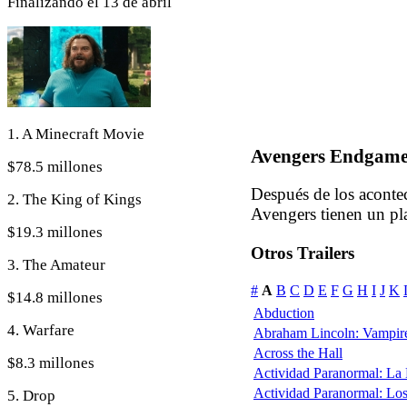
Finalizando el 13 de abril
1. A Minecraft Movie
Avengers Endgame (
$78.5 millones
Después de los acontec
2. The King of Kings
Avengers tienen un pla
$19.3 millones
Otros Trailers
3. The Amateur
#
A
B
C
D
E
F
G
H
I
J
K
$14.8 millones
Abduction
4. Warfare
Abraham Lincoln: Vampir
Across the Hall
$8.3 millones
Actividad Paranormal: La
Actividad Paranormal: Lo
5. Drop