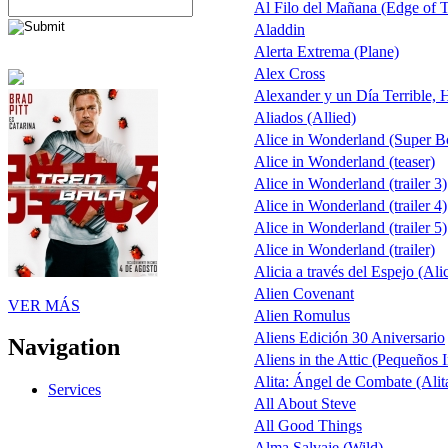
Al Filo del Mañana (Edge of
Aladdin
Alerta Extrema (Plane)
Alex Cross
Alexander y un Día Terrible, 
Aliados (Allied)
Alice in Wonderland (Super 
Alice in Wonderland (teaser)
Alice in Wonderland (trailer 3)
Alice in Wonderland (trailer 4)
Alice in Wonderland (trailer 5)
Alice in Wonderland (trailer)
Alicia a través del Espejo (Ali
Alien Covenant
VER MÁS
Alien Romulus
Aliens Edición 30 Aniversario
Navigation
Aliens in the Attic (Pequeños 
Alita: Ángel de Combate (Alit
Services
All About Steve
All Good Things
Alma Salvaje (Wild)