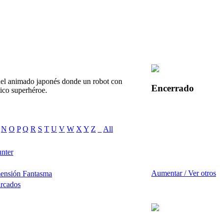
el animado japonés donde un robot con
Encerrado
tico superhéroe.
N
O
P
Q
R
S
T
U
V
W
X
Y
Z
_
All
nter
Aumentar / Ver otros
mensión Fantasma
arcados