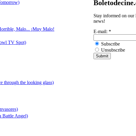
Boletodecine
 Tomorrow)
Stay informed on our l
news!
Horrible, Malo... ¡Muy Malo!
E-mail:
*
Bowl TV Spot)
Subscribe
Unsubscribe
ce through the looking glass)
Invasores)
a Battle Angel)