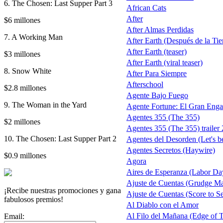
6. The Chosen: Last Supper Part 3
African Cats
After
$6 millones
After Almas Perdidas
7. A Working Man
After Earth (Después de la Tierr
After Earth (teaser)
$3 millones
After Earth (viral teaser)
8. Snow White
After Para Siempre
Afterschool
$2.8 millones
Agente Bajo Fuego
9. The Woman in the Yard
Agente Fortune: El Gran Eng
Agentes 355 (The 355)
$2 millones
Agentes 355 (The 355) trailer 
10. The Chosen: Last Supper Part 2
Agentes del Desorden (Let's b
Agentes Secretos (Haywire)
$0.9 millones
Agora
Aires de Esperanza (Labor Da
Ajuste de Cuentas (Grudge Ma
¡Recibe nuestras promociones y gana
Ajuste de Cuentas (Score to Se
fabulosos premios!
Al Diablo con el Amor
Al Filo del Mañana (Edge of
Email: