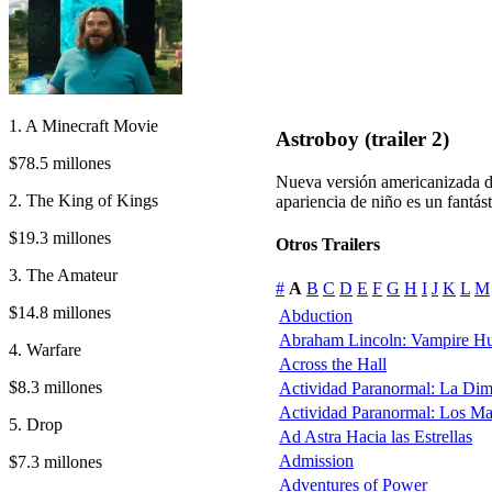
1. A Minecraft Movie
Astroboy (trailer 2)
$78.5 millones
Nueva versión americanizada d
2. The King of Kings
apariencia de niño es un fantás
$19.3 millones
Otros Trailers
3. The Amateur
#
A
B
C
D
E
F
G
H
I
J
K
L
M
$14.8 millones
Abduction
Abraham Lincoln: Vampire Hu
4. Warfare
Across the Hall
$8.3 millones
Actividad Paranormal: La Di
Actividad Paranormal: Los M
5. Drop
Ad Astra Hacia las Estrellas
Admission
$7.3 millones
Adventures of Power