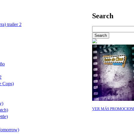
Search
a) trailer 2
año
2
e Cops)
y)
VER MÁS PROMOCION
tch)
ttle)
 Tomorrow)