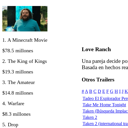
1. A Minecraft Movie
Love Ranch
$78.5 millones
Una pareja decide po
2. The King of Kings
Basada en hechos rea
$19.3 millones
Otros Trailers
3. The Amateur
#
A
B
C
D
E
F
G
H
I
J
K
$14.8 millones
Tadeo El Explorador Per
4. Warfare
Take Me Home Tonight
Taken (Búsqueda Implac
$8.3 millones
Taken 2
Taken 2 (international tra
5. Drop