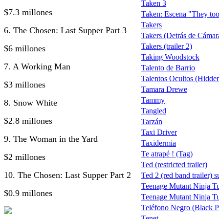
Taken 3
$7.3 millones
Taken: Escena "They too
Takers
6. The Chosen: Last Supper Part 3
Takers (Detrás de Cámar
Takers (trailer 2)
$6 millones
Taking Woodstock
7. A Working Man
Talento de Barrio
Talentos Ocultos (Hidden
$3 millones
Tamara Drewe
Tammy
8. Snow White
Tangled
$2.8 millones
Tarzán
Taxi Driver
9. The Woman in the Yard
Taxidermia
Te atrapé ! (Tag)
$2 millones
Ted (restricted trailer)
10. The Chosen: Last Supper Part 2
Ted 2 (red band trailer) s
Teenage Mutant Ninja Tu
$0.9 millones
Teenage Mutant Ninja Tu
Teléfono Negro (Black 
Tenet