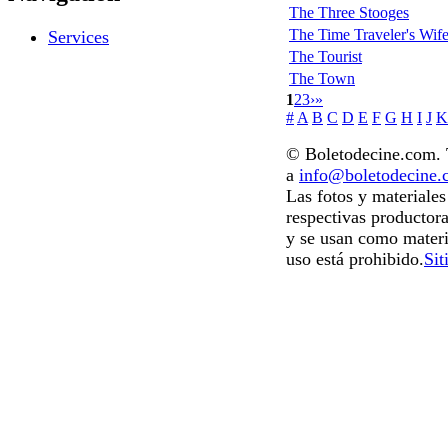
The Three Stooges
The Time Traveler's Wif
Services
The Tourist
The Town
1
2
3
›
»
#
A
B
C
D
E
F
G
H
I
J
K
© Boletodecine.com. T
a
info@boletodecine
Las fotos y materiale
respectivas productora
y se usan como materi
uso está prohibido.
Sit