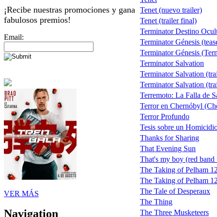
¡Recibe nuestras promociones y gana
Tenet (nuevo trailer)
fabulosos premios!
Tenet (trailer final)
Terminator Destino Ocul
Email:
Terminator Génesis (teas
Terminator Génesis (Term
Terminator Salvation
Terminator Salvation (trai
Terminator Salvation (trai
Terremoto: La Falla de 
Terror en Chernóbyl (Ch
Terror Profundo
Tesis sobre un Homicidi
Thanks for Sharing
That Evening Sun
That's my boy (red band t
The Taking of Pelham 1
The Taking of Pelham 123
The Tale of Desperaux
VER MÁS
The Thing
Navigation
The Three Musketeers