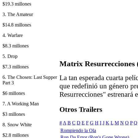
$19.3 millones
3. The Amateur
$14.8 millones
4. Warfare
$8.3 millones
5. Drop
Matrix Resurrecciones 
$7.3 millones
La tan esperada cuarta pelí
6. The Chosen: Last Supper
Part 3
que redefinió un género pr
Resurrecciones" estrenará 
$6 millones
7. A Working Man
Otros Trailers
$3 millones
#
A
B
C
D
E
F
G
H
I
J
K
L
M
N
O
P
Q
8. Snow White
Rompiendo la Ola
$2.8 millones
Ron Da Error (Ron's Gone Wrong)