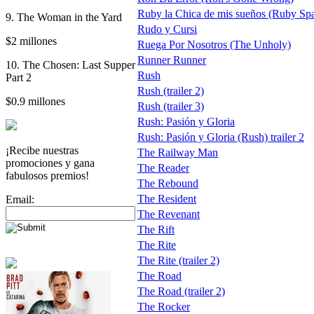
Ruby la Chica de mis sueños (Ruby Spa
9. The Woman in the Yard
Rudo y Cursi
$2 millones
Ruega Por Nosotros (The Unholy)
Runner Runner
10. The Chosen: Last Supper
Rush
Part 2
Rush (trailer 2)
$0.9 millones
Rush (trailer 3)
Rush: Pasión y Gloria
Rush: Pasión y Gloria (Rush) trailer 2
¡Recibe nuestras
The Railway Man
promociones y gana
The Reader
fabulosos premios!
The Rebound
The Resident
Email:
The Revenant
The Rift
The Rite
The Rite (trailer 2)
The Road
The Road (trailer 2)
The Rocker