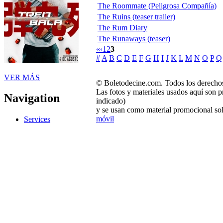
The Roommate (Peligrosa Compañía)
The Ruins (teaser trailer)
The Rum Diary
The Runaways (teaser)
«
‹
1
2
3
#
A
B
C
D
E
F
G
H
I
J
K
L
M
N
O
P
Q
VER MÁS
© Boletodecine.com. Todos los derechos
Las fotos y materiales usados aquí son p
Navigation
indicado)
y se usan como material promocional sol
móvil
Services