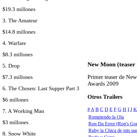
$19.3 millones
3. The Amateur
$14.8 millones
4. Warfare
$8.3 millones
New Moon (teaser
5. Drop
Primer teaser de N
$7.3 millones
Awards 2009
6. The Chosen: Last Supper Part 3
Otros Trailers
$6 millones
#
A
B
C
D
E
F
G
H
I
J
K
7. A Working Man
Rompiendo la Ola
$3 millones
Ron Da Error (Ron's Go
Ruby la Chica de mis su
8. Snow White