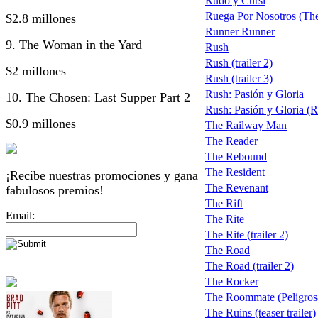
Rudo y Cursi
Ruega Por Nosotros (Th
$2.8 millones
Runner Runner
9. The Woman in the Yard
Rush
Rush (trailer 2)
$2 millones
Rush (trailer 3)
Rush: Pasión y Gloria
10. The Chosen: Last Supper Part 2
Rush: Pasión y Gloria (Ru
$0.9 millones
The Railway Man
The Reader
The Rebound
The Resident
¡Recibe nuestras promociones y gana
The Revenant
fabulosos premios!
The Rift
Email:
The Rite
The Rite (trailer 2)
The Road
The Road (trailer 2)
The Rocker
The Roommate (Peligro
The Ruins (teaser trailer)