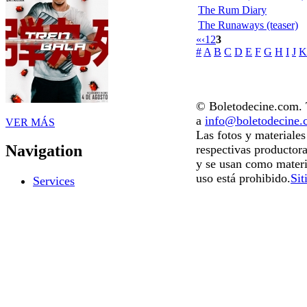
The Rum Diary
The Runaways (teaser)
«
‹
1
2
3
#
A
B
C
D
E
F
G
H
I
J
K
© Boletodecine.com. T
a
info@boletodecine
VER MÁS
Las fotos y materiale
Navigation
respectivas productora
y se usan como materi
uso está prohibido.
Sit
Services