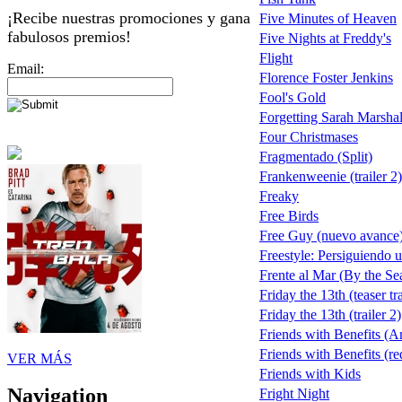
¡Recibe nuestras promociones y gana
Five Minutes of Heaven
fabulosos premios!
Five Nights at Freddy's
Flight
Email:
Florence Foster Jenkins
Fool's Gold
Forgetting Sarah Marshal
Four Christmases
Fragmentado (Split)
Frankenweenie (trailer 2)
Freaky
Free Birds
Free Guy (nuevo avance
Freestyle: Persiguiendo 
Frente al Mar (By the Se
Friday the 13th (teaser tra
Friday the 13th (trailer 2)
Friends with Benefits (A
Friends with Benefits (red
VER MÁS
Friends with Kids
Navigation
Fright Night