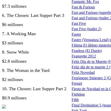
Fantastic Mr. Fox
$7.3 millones
Fast & Furious
Fast and Furious (superb
6. The Chosen: Last Supper Part 3
Fast and Furious (trailer 
Fast Five
$6 millones
Fast Five (trailer 2)
7. A Working Man
Faster
Faster (Venganza Letal) tr
$3 millones
Fátima El último misterio
Fearless (El Duelo)
8. Snow White
Featurette 2012
$2.8 millones
Feliz Día de tu Muerte 
Feliz día de tu muerte 2
9. The Woman in the Yard
Feliz Novedad
Fenómeno Siniestro 2 (G
$2 millones
Ferrari
10. The Chosen: Last Supper Part 2
Fiesta de Navidad en la 
Fighting
$0.9 millones
Filth
Final Destination 5 (tease
Fish Tank