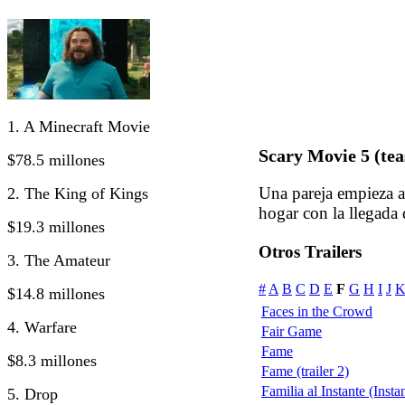
1. A Minecraft Movie
Scary Movie 5 (tea
$78.5 millones
Una pareja empieza a
2. The King of Kings
hogar con la llegada 
$19.3 millones
Otros Trailers
3. The Amateur
#
A
B
C
D
E
F
G
H
I
J
$14.8 millones
Faces in the Crowd
4. Warfare
Fair Game
Fame
$8.3 millones
Fame (trailer 2)
Familia al Instante (Insta
5. Drop