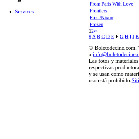
From Paris With Love
Frontiers
Services
Frost/Nixon
Frozen
1
2
›
»
#
A
B
C
D
E
F
G
H
I
J
© Boletodecine.com. T
a
info@boletodecine
Las fotos y materiale
respectivas productora
y se usan como materi
uso está prohibido.
Sit