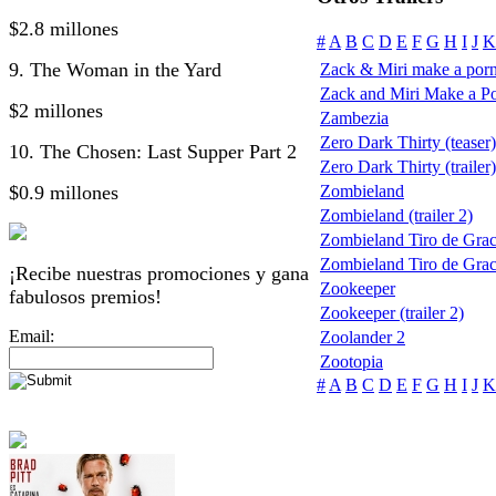
$2.8 millones
#
A
B
C
D
E
F
G
H
I
J
K
9. The Woman in the Yard
Zack & Miri make a por
Zack and Miri Make a P
$2 millones
Zambezia
Zero Dark Thirty (teaser)
10. The Chosen: Last Supper Part 2
Zero Dark Thirty (trailer)
$0.9 millones
Zombieland
Zombieland (trailer 2)
Zombieland Tiro de Grac
Zombieland Tiro de Gra
¡Recibe nuestras promociones y gana
Zookeeper
fabulosos premios!
Zookeeper (trailer 2)
Email:
Zoolander 2
Zootopia
#
A
B
C
D
E
F
G
H
I
J
K